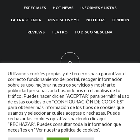
ESPECIALES
HOT NEWS
INFORMES Y LISTAS
LA TRASTIENDA
MIS DISCOS Y YO
NOTICIAS
OPINIÓN
REVIEWS
TEATRO
TU DISCO ME SUENA
Utilizamos cookies propias y de terceros para garantizar el
correcto funcionamiento del portal, recoger información
sobre su uso, mejorar nuestros servicios y mostrarte
2007 COPYRIGHT -
CODETIPI
THEME
publicidad personalizada basándonos en el análisis de tu
tráfico. Puedes hacer clic en “ACEPTAR” para permitir el uso
de estas cookies o en “CONFIGURACIÓN DE COOKIES”
para obtener más información de los tipos de cookies que
usamos y seleccionar cuáles aceptas o rechazas. Puede
rechazar las cookies optativas haciendo clic aquí
“RECHAZAR”. Puedes consultar toda la información que
necesites en
“Ver nuestra política de cookies”.