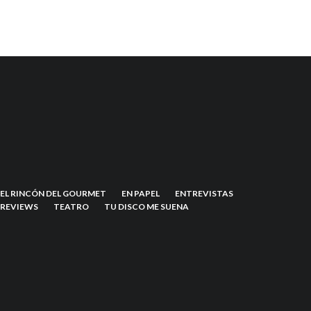
EL RINCÓN DEL GOURMET
EN PAPEL
ENTREVISTAS
REVIEWS
TEATRO
TU DISCO ME SUENA