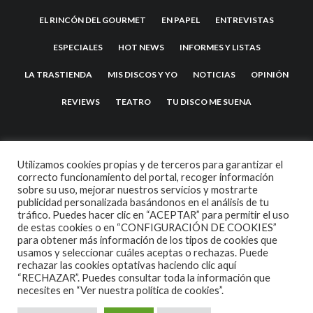
EL RINCÓN DEL GOURMET
EN PAPEL
ENTREVISTAS
ESPECIALES
HOT NEWS
INFORMES Y LISTAS
LA TRASTIENDA
MIS DISCOS Y YO
NOTICIAS
OPINIÓN
REVIEWS
TEATRO
TU DISCO ME SUENA
Utilizamos cookies propias y de terceros para garantizar el
correcto funcionamiento del portal, recoger información
sobre su uso, mejorar nuestros servicios y mostrarte
publicidad personalizada basándonos en el análisis de tu
tráfico. Puedes hacer clic en “ACEPTAR” para permitir el uso
de estas cookies o en “CONFIGURACIÓN DE COOKIES”
2007 COPYRIGHT -
CODETIPI
THEME
para obtener más información de los tipos de cookies que
usamos y seleccionar cuáles aceptas o rechazas. Puede
rechazar las cookies optativas haciendo clic aquí
“RECHAZAR”. Puedes consultar toda la información que
necesites en
“Ver nuestra política de cookies”.