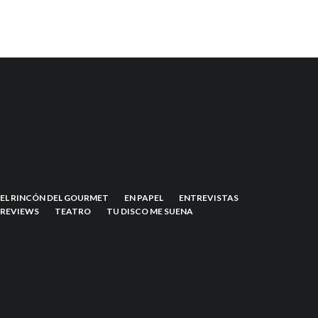
EL RINCÓN DEL GOURMET
EN PAPEL
ENTREVISTAS
REVIEWS
TEATRO
TU DISCO ME SUENA