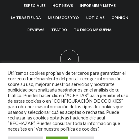
ESPECIALES
HOT NEWS
INFORMES Y LISTAS
LA TRASTIENDA
MIS DISCOS Y YO
NOTICIAS
OPINIÓN
REVIEWS
TEATRO
TU DISCO ME SUENA
Utilizamos cookies propias y de terceros para garantizar el
correcto funcionamiento del portal, recoger información
sobre su uso, mejorar nuestros servicios y mostrarte
2007 COPYRIGHT -
CODETIPI
THEME
publicidad personalizada basándonos en el análisis de tu
tráfico. Puedes hacer clic en “ACEPTAR” para permitir el uso
de estas cookies o en “CONFIGURACIÓN DE COOKIES”
para obtener más información de los tipos de cookies que
usamos y seleccionar cuáles aceptas o rechazas. Puede
rechazar las cookies optativas haciendo clic aquí
“RECHAZAR”. Puedes consultar toda la información que
necesites en
“Ver nuestra política de cookies”.