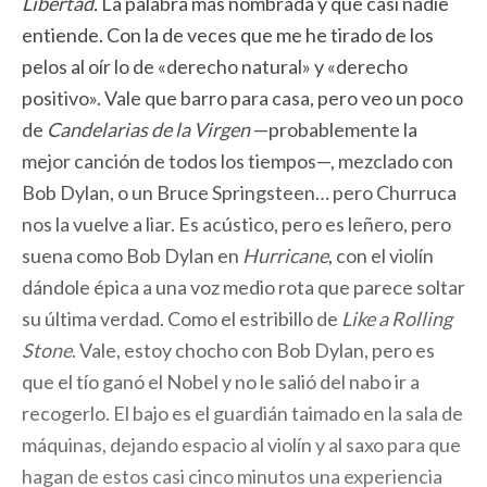
Libertad.
La palabra más nombrada y que casi nadie
entiende. Con la de veces que me he tirado de los
pelos al oír lo de «derecho natural» y «derecho
positivo». Vale que barro para casa, pero veo un poco
de
Candelarias de la Virgen
—probablemente la
mejor canción de todos los tiempos—, mezclado con
Bob Dylan, o un Bruce Springsteen… pero Churruca
nos la vuelve a liar. Es acústico, pero es leñero, pero
suena como Bob Dylan en
Hurricane
, con el violín
dándole épica a una voz medio rota que parece soltar
su última verdad. Como el estribillo de
Like a Rolling
Stone
. Vale, estoy chocho con Bob Dylan, pero es
que el tío ganó el Nobel y no le salió del nabo ir a
recogerlo. El bajo es el guardián taimado en la sala de
máquinas, dejando espacio al violín y al saxo para que
hagan de estos casi cinco minutos una experiencia