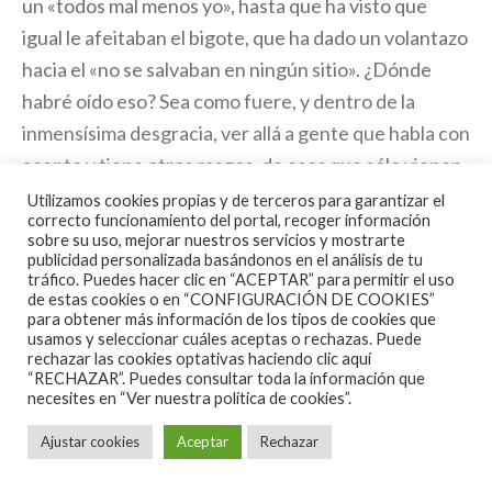
un «todos mal menos yo», hasta que ha visto que
igual le afeitaban el bigote, que ha dado un volantazo
hacia el «no se salvaban en ningún sitio». ¿Dónde
habré oído eso? Sea como fuere, y dentro de la
inmensísima desgracia, ver allá a gente que habla con
acento y tiene otros rasgos, de esos que sólo vienen
a robar y delinquir, arrimar el hombro con los vecinos
Utilizamos cookies propias y de terceros para garantizar el
correcto funcionamiento del portal, recoger información
para desescombrar, para despejar calles… me trae a
sobre su uso, mejorar nuestros servicios y mostrarte
la mente a Antonio Machado: «En España lo mejor es
publicidad personalizada basándonos en el análisis de tu
tráfico. Puedes hacer clic en “ACEPTAR” para permitir el uso
el pueblo. Siempre ha sido lo mismo. En los trances
de estas cookies o en “CONFIGURACIÓN DE COOKIES”
para obtener más información de los tipos de cookies que
duros, los señoritos invocan la patria y la venden; el
usamos y seleccionar cuáles aceptas o rechazas. Puede
pueblo no la nombra siquiera, pero la compra con su
rechazar las cookies optativas haciendo clic aquí
“RECHAZAR”. Puedes consultar toda la información que
sangre y la salva». Como esto no es una película, el
necesites en
“Ver nuestra política de cookies”.
final es que muchos de los afectados por esta
Ajustar cookies
Aceptar
Rechazar
catástrofe climatológica volvieron a votar a los
mismos anormales que andaban de café copa y puro