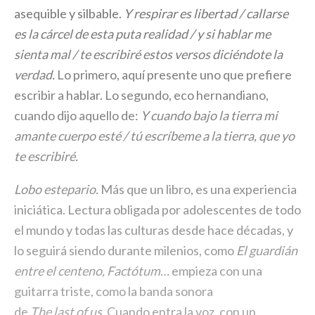
asequible y silbable.
Y respirar es libertad / callarse
es la cárcel de esta puta realidad / y si hablar me
sienta mal / te escribiré estos versos diciéndote la
verdad.
Lo primero, aquí presente uno que prefiere
escribir a hablar. Lo segundo, eco hernandiano,
cuando dijo aquello de:
Y cuando bajo la tierra mi
amante cuerpo esté / tú escríbeme a la tierra, que yo
te escribiré.
Lobo estepario.
Más que un libro, es una experiencia
iniciática. Lectura obligada por adolescentes de todo
el mundo y todas las culturas desde hace décadas, y
lo seguirá siendo durante milenios, como
El guardián
entre el centeno, Factótum
… empieza con una
guitarra triste, como la banda sonora
de
The last of us
. Cuando entra la voz, con un