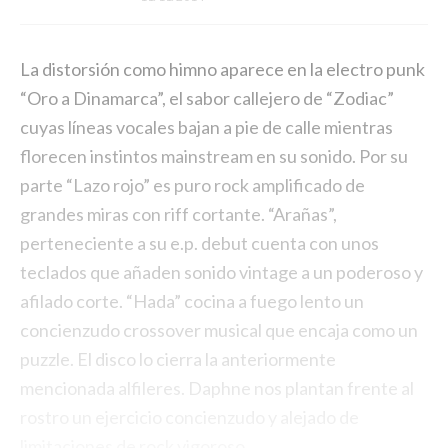
La distorsión como himno aparece en la electro punk
“Oro a Dinamarca”, el sabor callejero de “Zodiac”
cuyas líneas vocales bajan a pie de calle mientras
florecen instintos mainstream en su sonido. Por su
parte “Lazo rojo” es puro rock amplificado de
grandes miras con riff cortante. “Arañas”,
perteneciente a su e.p. debut cuenta con unos
teclados que añaden sonido vintage a un poderoso y
afilado corte. “Hada” cocina a fuego lento un
concienzudo crossover musical que encaja como un
puzzle. El disco lo cierra la anteriormente
mencionada alfileres. Daphne nos plantan frente al
rostro un ejercicio concienzudo y alejado de
limitaciones de rock vigoroso.