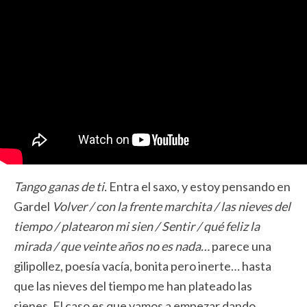
Tango ganas de ti.
Entra el saxo, y estoy pensando en
Gardel
Volver / con la frente marchita / las nieves del
tiempo / platearon mi sien / Sentir / qué feliz la
mirada / que veinte años no es nada…
parece una
gilipollez, poesía vacía, bonita pero inerte… hasta
que las nieves del tiempo me han plateado las
sienes. El caso es que vamos a empezar dando