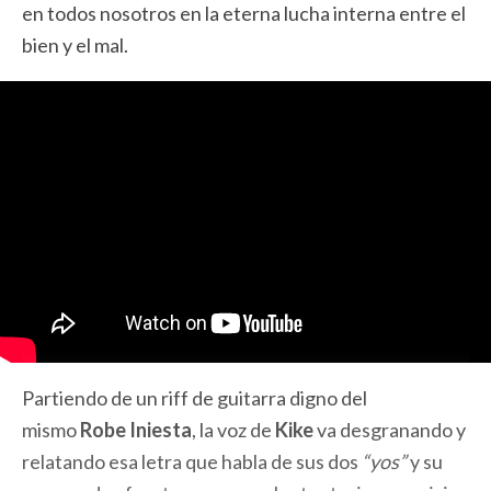
en todos nosotros en la eterna lucha interna entre el
bien y el mal.
Partiendo de un riff de guitarra digno del
mismo
Robe Iniesta
, la voz de
Kike
va desgranando y
relatando esa letra que habla de sus dos
“yos”
y su