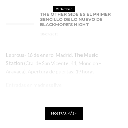
Ver también
THE OTHER SIDE ES EL PRIMER
SENCILLO DE LO NUEVO DE
BLACKMORE’S NIGHT
18/07/2015
Leprous- 16 de enero. Madrid.
The Music
Station
(
Cta. de San Vicente, 44, Moncloa –
Aravaca
). Apertura de puertas: 19 horas
Entradas en
madness live
MOSTRAR MÁS