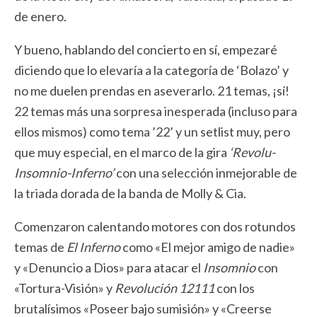
de enero.
Y bueno, hablando del concierto en sí, empezaré
diciendo que lo elevaría a la categoría de ‘Bolazo’ y
no me duelen prendas en aseverarlo. 21 temas, ¡sí!
22 temas más una sorpresa inesperada (incluso para
ellos mismos) como tema ’22’ y un setlist muy, pero
que muy especial, en el marco de la gira
‘Revolu-
Insomnio-Inferno’
con una selección inmejorable de
la triada dorada de la banda de Molly & Cia.
Comenzaron calentando motores con dos rotundos
temas de
El Inferno
como «El mejor amigo de nadie»
y «Denuncio a Dios» para atacar el
Insomnio
con
«Tortura-Visión» y
Revolución 12111
con los
brutalísimos «Poseer bajo sumisión» y «Creerse