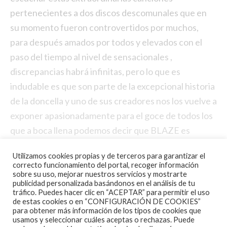
pertenecientes a dos discos descomunales que en
su momento fueron controvertidos por muchos,
para después amados por todos y elevados con el
paso del tiempo al nivel de sensacionales ,
discrepancias habrá infinitas, pero lo que es
indudable es que son parte de la excepcional historia
de la doncella y uno de sus creadores nos los vuelve a
exponer apasionadamente para el goce de todos los
que a boca llena podemos decir que BLAZE es
mucho BLAZE y que le pese a quien le pese con mas
Utilizamos cookies propias y de terceros para garantizar el
fortuna que desdicha BLAZE es el tercer cantante
correcto funcionamiento del portal, recoger información
de la banda mas reverenciada del planeta…IRON
sobre su uso, mejorar nuestros servicios y mostrarte
publicidad personalizada basándonos en el análisis de tu
MAIDEN así que simplemente millones de gracias y
tráfico. Puedes hacer clic en “ACEPTAR” para permitir el uso
de estas cookies o en “CONFIGURACIÓN DE COOKIES”
… UP THE BLAZE !!
para obtener más información de los tipos de cookies que
usamos y seleccionar cuáles aceptas o rechazas. Puede