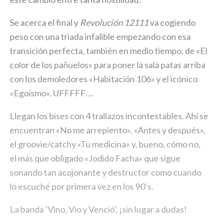
Se acerca el final y
Revolución 12111
va cogiendo
peso con una triada infalible empezando con esa
transición perfecta, también en medio tiempo, de «El
color de los pañuelos» para poner la sala patas arriba
con los demoledores «Habitación 106» y el icónico
«Egoísmo». UFFFFF….
Llegan los bises con 4 trallazos incontestables. Ahí se
encuentran «No me arrepiento», «Antes y después»,
el groovie/catchy «Tu medicina» y, bueno, cómo no,
el más que obligado «Jodido Facha» que sigue
sonando tan acojonante y destructor como cuando
lo escuché por primera vez en los 90’s.
La banda ‘Vino, Vio y Venció’, ¡sin lugar a dudas!