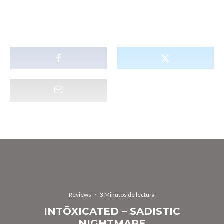
Reviews
·
3 Minutos de lectura
INTÖXICATED – SADISTIC
NIGHTMARE