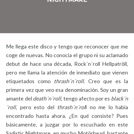
Me llega este disco y tengo que reconocer que me
coge de nuevas. No conocía el grupo ni su aclamado
debut de hace una década, Rock´n´roll Hellpatröll,
pero me llama la atención de inmediato que vienen
etiquetados como
thrash´n´roll
. Creo que es la
primera vez que veo esa denominación. Soy un gran
amante del
death´n´roll
, tengo afecto por es
black´n
´roll
, pero esto del
thrash´n´rol
l no me lo había
encontrado hasta ahora. ¿En qué consiste? Pues
básicamente, a juzgar por lo escuchado en este
Sadistic Nightmare, en mucho Motörhead, bastante