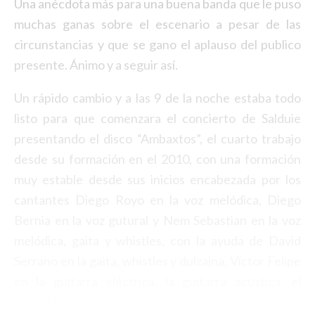
Una anécdota más para una buena banda que le puso
muchas ganas sobre el escenario a pesar de las
circunstancias y que se gano el aplauso del publico
presente. Ánimo y a seguir así.
Un rápido cambio y a las 9 de la noche estaba todo
listo para que comenzara el concierto de Salduie
presentando el disco “Ambaxtos”, el cuarto trabajo
desde su formación en el 2010, con una formación
muy estable desde sus inicios encabezada por los
cantantes Diego Royo en la voz melódica, Diego
Bernia en la voz gutural y Nem Sebastian en la voz
melódica, gaita y whistles, con la ayuda de David
Serrano en la gaita, whistles y dulzaina, Víctor Felipe
en la guitarra eléctrica, la guitarra acústica, el
buzouki irlandés, la mandolina y el banjo mientras