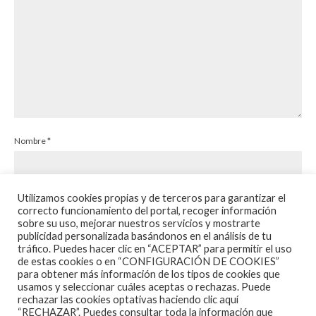
tenia una fuerte presencia, y las voces aunque se les
oía no llegaban al volumen necesario para
apreciarlos en perfectas condiciones, pero la banda
daban un ejemplo de profesionalidad, fue siguiendo
con la actuación tocando los temas «Tagus”, “Turma
Sallvitana”, “Mores Maiorum” y “Carus De Sekaiza”
repasando con ellos sus diferentes discos.
Nombre
*
Utilizamos cookies propias y de terceros para garantizar el
Correo electrónico
*
Web
correcto funcionamiento del portal, recoger información
Ver también
sobre su uso, mejorar nuestros servicios y mostrarte
CRÓNICA DE JD MCPHERSON EN
publicidad personalizada basándonos en el análisis de tu
MADRID, EN LA SALA JOY ESLAVA.
tráfico. Puedes hacer clic en “ACEPTAR” para permitir el uso
ABRIL 2016
de estas cookies o en “CONFIGURACIÓN DE COOKIES”
para obtener más información de los tipos de cookies que
12/04/2016
usamos y seleccionar cuáles aceptas o rechazas. Puede
rechazar las cookies optativas haciendo clic aquí
“RECHAZAR”. Puedes consultar toda la información que