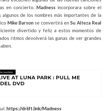
das en concierto.
Madness
incorporara sobre el
os algunos de los nombres más importantes de la
nico
Mike Barson
se convertirá en
Su Alteza Real
liciente divertido y feliz a estos momentos de
ados ritmos devolverá las ganas de ver grandes
saben.
Ver también
IVE AT LUNA PARK : PULL ME
 DEL DVD
uí:
https://driift.link/Madness