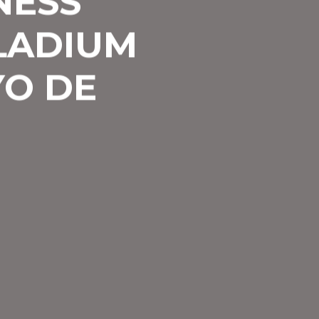
NESS
LADIUM
YO DE