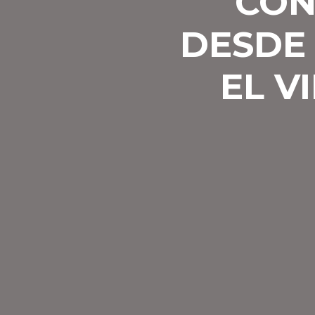
CON
DESDE
EL V