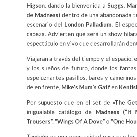
Higson
, dando la bienvenida a
Suggs, Mar
de
Madness
) dentro de una abandonada te
escenario del
London Palladium
. El espe
cabeza. Advierten que será un show hilara
espectáculo en vivo que desarrollarán dent
Viajaran a través del tiempo y el espacio,
y los sueños de futuro, donde los fanta
espeluznantes pasillos, bares y camerino
de en frente,
Mike’s Mum’s Gaff
en
Kentis
Por supuesto que en el set de
«The Get
inigualable catálogo de
Madness (“It 
Trousers”, “Wings Of A Dove”
o
“One Hous
También es una oportunidad para que los