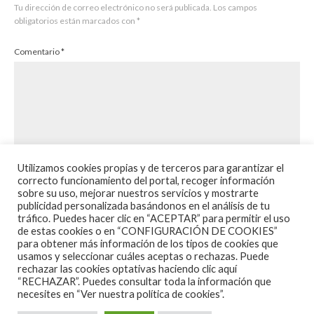
Tu dirección de correo electrónico no será publicada.
Los campos
obligatorios están marcados con
*
13/03/2026
Comentario
*
2 Singles de 7’’ (pulgadas)
– Portada italiana «Lola / Berkeley Mews».
– Portada portuguesa de «Apeman» / «Rats» (con
una versión alternativa de «Apeman»)
Utilizamos cookies propias y de terceros para garantizar el
correcto funcionamiento del portal, recoger información
Diseño original del formato, audio remasterizado,
sobre su uso, mejorar nuestros servicios y mostrarte
publicidad personalizada basándonos en el análisis de tu
vinilo negro.
Nombre
*
tráfico. Puedes hacer clic en “ACEPTAR” para permitir el uso
de estas cookies o en “CONFIGURACIÓN DE COOKIES”
para obtener más información de los tipos de cookies que
usamos y seleccionar cuáles aceptas o rechazas. Puede
rechazar las cookies optativas haciendo clic aquí
Correo electrónico
*
Web
Libro
“RECHAZAR”. Puedes consultar toda la información que
necesites en
“Ver nuestra política de cookies”.
Libro Deluxe de 60 páginas, 10 » pulgadas, con