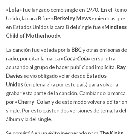
«Lola»
fue lanzado como single en 1970. En el Reino
Unido, la cara B fue
«Berkeley Mews»
mientras que
en Estados Unidos la cara B del single fue
«Mindless
Child of Motherhood».
La canción fue vetada
por la
BBC
y otras emisoras de
radio, por citar la marca «
Coca-Cola»
en su letra,
acusando al grupo de hacer publicidad implícita.
Ray
Davies
se vio obligado volar desde
Estados
Unidos
(en plena gira por este país) para volver a
grabar esta parte de la canción. Cambiando la marca
por
«Cherry-Cola»
y de este modo volver a editar en
single. Por esto existen dos versiones de tema, la del
álbum y la del single.
Se convirtió en un éxito inesperado para
The Kinks
,