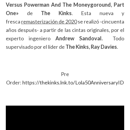
Versus Powerman And The Moneygoround, Part
One»
de
The Kinks
. Esta nueva y
fresca
remasterización de 2020
se realizó -cincuenta
años después- a partir de las cintas originales, por el
experto ingeniero
Andrew Sandoval.
Todo
supervisado por el líder de
The Kinks, Ray Davies
.
Pre
Order:
https://thekinks.lnk.to/Lola50AnniversaryID