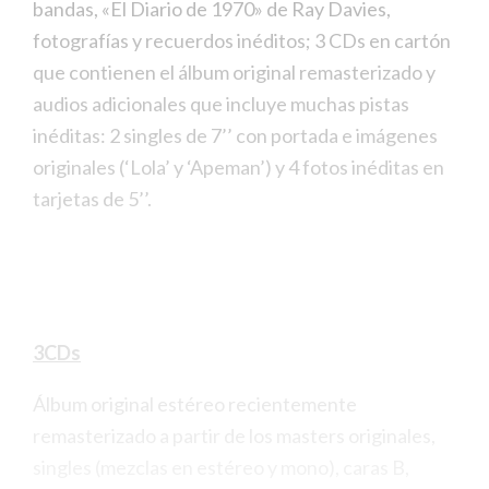
bandas, «El Diario de 1970» de Ray Davies,
fotografías y recuerdos inéditos; 3 CDs en cartón
que contienen el álbum original remasterizado y
audios adicionales que incluye muchas pistas
inéditas: 2 singles de 7’’ con portada e imágenes
originales (‘Lola’ y ‘Apeman’) y 4 fotos inéditas en
tarjetas de 5’’.
3CDs
Álbum original estéreo recientemente
remasterizado a partir de los masters originales,
singles (mezclas en estéreo y mono), caras B,