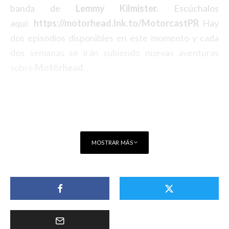
banda de
Lemmy Kilmister.
Escúchalos
aquí:
https://motorhead.lnk.to/MotorcastPR
Hay
dos episodios disponibles en este momento y cada
dos semanas se irán subiendo nuevas aventuras
sobre
Motörhead
.
MOSTRAR MÁS