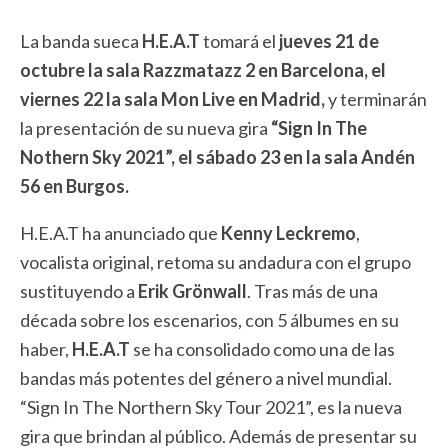
La banda sueca
H.E.A.T
tomará el
jueves 21 de
octubre la sala Razzmatazz 2 en Barcelona, el
viernes 22 la sala Mon Live en Madrid,
y terminarán
la presentación de su nueva gira
“Sign In The
Nothern Sky 2021”, el sábado 23 en la sala Andén
56 en Burgos.
H.E.A.T ha anunciado que
Kenny Leckremo
,
vocalista original, retoma su andadura con el grupo
sustituyendo a
Erik Grönwall
. Tras más de una
década sobre los escenarios, con 5 álbumes en su
haber,
H.E.A.T
se ha consolidado como una de las
bandas más potentes del género a nivel mundial.
“Sign In The Northern Sky Tour 2021”, es la nueva
gira que brindan al público. Además de presentar su