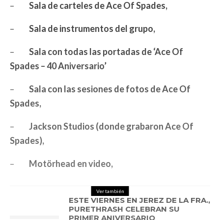
–
Sala de carteles de Ace Of Spades,
–
Sala de instrumentos del grupo,
–
Sala con todas las portadas de ‘Ace Of
Spades – 40 Aniversario’
–
Sala con las sesiones de fotos de Ace Of
Spades,
–
Jackson Studios (donde grabaron Ace Of
Spades),
–
Motörhead en video,
Ver también
ESTE VIERNES EN JEREZ DE LA FRA.,
PURETHRASH CELEBRAN SU
PRIMER ANIVERSARIO