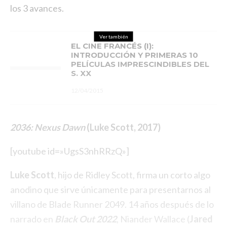
los 3 avances.
Ver también
EL CINE FRANCÉS (I):
INTRODUCCIÓN Y PRIMERAS 10
PELÍCULAS IMPRESCINDIBLES DEL
S. XX
12/04/2015
2036: Nexus Dawn
(Luke Scott, 2017)
[youtube id=»UgsS3nhRRzQ»]
Luke Scott
, hijo de Ridley Scott, firma un corto algo
anodino que sirve únicamente para presentarnos al
villano de Blade Runner 2049. 14 años después de lo
narrado en
Black Out 2022
, Niander Wallace (
Jared