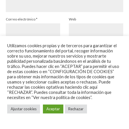
Correo electrónico
*
Web
Utilizamos cookies propias y de terceros para garantizar el
correcto funcionamiento del portal, recoger información
sobre su uso, mejorar nuestros servicios y mostrarte
publicidad personalizada basándonos en el análisis de tu
Este sitio usa Akismet para reducir el spam.
Aprende
tráfico. Puedes hacer clic en “ACEPTAR” para permitir el uso
de estas cookies o en “CONFIGURACIÓN DE COOKIES”
cómo se procesan los datos de tus comentarios.
para obtener más información de los tipos de cookies que
usamos y seleccionar cuáles aceptas o rechazas. Puede
rechazar las cookies optativas haciendo clic aquí
“RECHAZAR”. Puedes consultar toda la información que
necesites en
“Ver nuestra política de cookies”.
Ajustar cookies
Aceptar
Rechazar
Cine
Opinión
·
2 Minutos de lectura