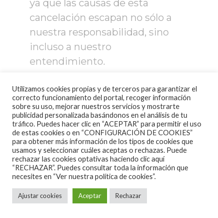
ya que las causas de esta
cancelación escapan no sólo a
nuestra responsabilidad, sino
incluso a nuestro
entendimiento.
Utilizamos cookies propias y de terceros para garantizar el
correcto funcionamiento del portal, recoger información
sobre su uso, mejorar nuestros servicios y mostrarte
Próximamente se procederá a la
publicidad personalizada basándonos en el análisis de tu
devolución de entradas, según
tráfico. Puedes hacer clic en “ACEPTAR” para permitir el uso
de estas cookies o en “CONFIGURACIÓN DE COOKIES”
los cauces habituales, y en los
para obtener más información de los tipos de cookies que
usamos y seleccionar cuáles aceptas o rechazas. Puede
plazos establecidos por la ley.
rechazar las cookies optativas haciendo clic aquí
“RECHAZAR”. Puedes consultar toda la información que
necesites en
“Ver nuestra política de cookies”.
Ajustar cookies
Aceptar
Rechazar
Nos reservamos el derecho de
tomar las acciones legales