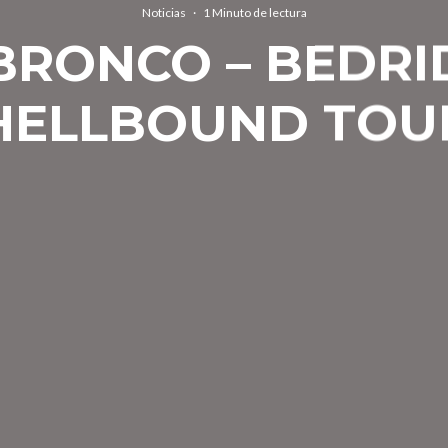
Noticias
·
1 Minuto de lectura
BRONCO – BEDRI
HELLBOUND TOU