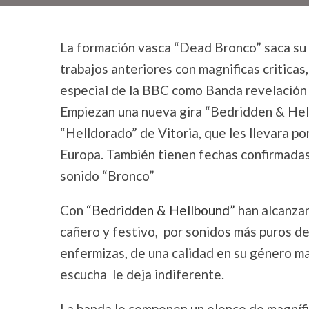
La formación vasca “Dead Bronco” saca su 
trabajos anteriores con magnificas critica
especial de la BBC como Banda revelación 
Empiezan una nueva gira “Bedridden & Hell
“Helldorado” de Vitoria, que les llevara po
Europa. También tienen fechas confirmada
sonido “Bronco”
Con
“Bedridden & Hellbound”
han alcanzan
cañero y festivo, por sonidos más puros d
enfermizas, de una calidad en su género ma
escucha le deja indiferente.
La banda lo componen un elenco de magnífi