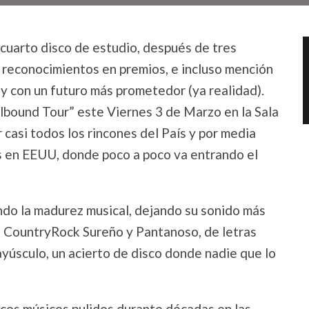
cuarto disco de estudio, después de tres
s, reconocimientos en premios, e incluso mención
y con un futuro más prometedor (ya realidad).
bound Tour” este Viernes 3 de Marzo en la Sala
r casi todos los rincones del País y por media
s en EEUU, donde poco a poco va entrando el
do la madurez musical, dejando su sonido más
e CountryRock Sureño y Pantanoso, de letras
yúsculo, un acierto de disco donde nadie que lo
cos músicos pulidos durante décadas en las