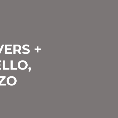
ERS +
ELLO,
ZO