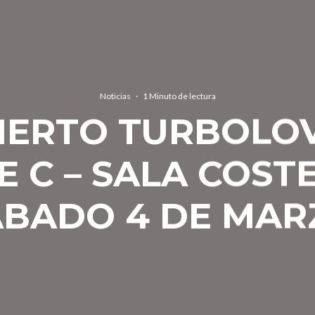
Noticias
·
1 Minuto de lectura
IERTO TURBOLOV
E C – SALA COST
ABADO 4 DE MAR