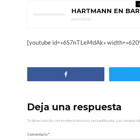
HARTMANN EN BAR
09/07/2019
[youtube id=»6S7nTLeMdAk» width=»620″
Deja una respuesta
Tu dirección de correo electrónico no será publicada.
Los campos ob
Comentario
*