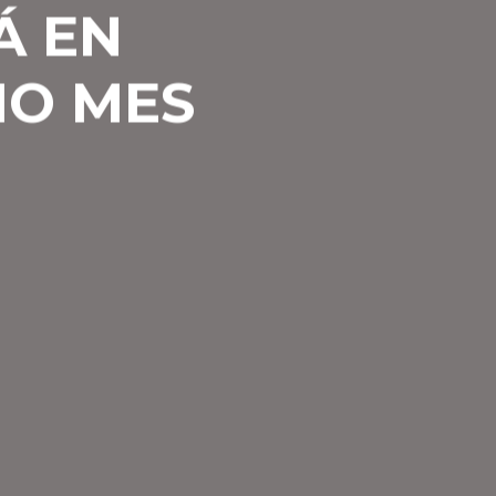
Á EN
MO MES