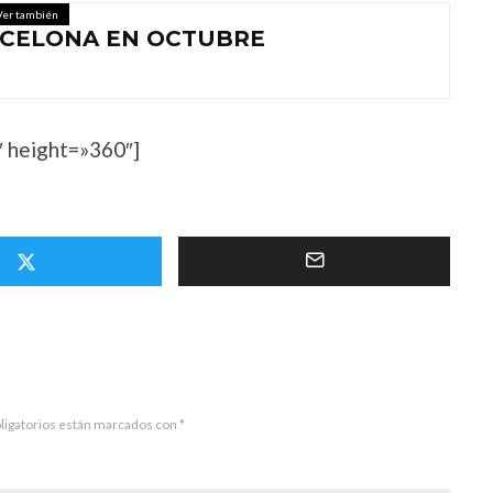
Ver también
CELONA EN OCTUBRE
 height=»360″]
ligatorios están marcados con
*