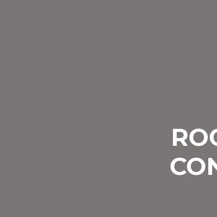
RO
CO