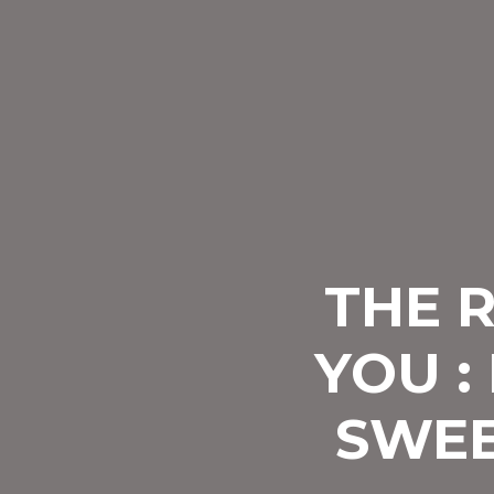
THE R
YOU :
SWEE