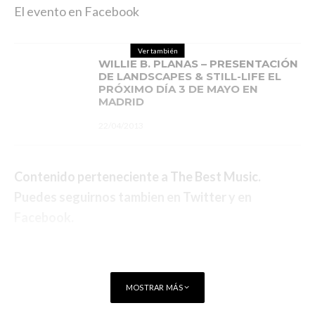
El evento en Facebook
Ver también
WILLIE B. PLANAS – PRESENTACIÓN
DE LANDSCAPES & STILL-LIFE EL
PRÓXIMO DÍA 3 DE MAYO EN
MADRID
22/04/2013
Contenido perteneciente a
The Best Music
.
Puedes seguirnos tambien en
Twitter
y en
Facebook
.
MOSTRAR MÁS