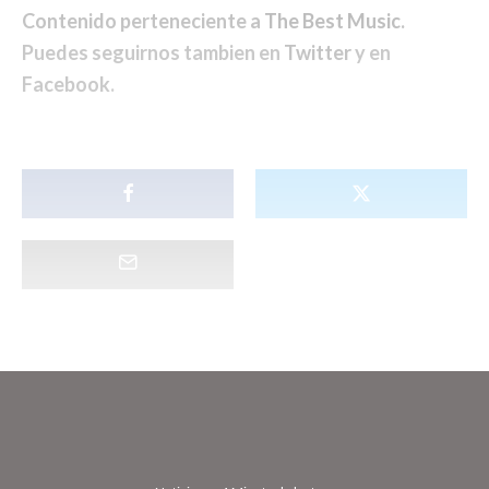
Contenido perteneciente a
The Best Music
.
Puedes seguirnos tambien en
Twitter
y en
Facebook
.