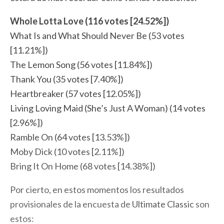
Whole Lotta Love (116 votes [24.52%])
What Is and What Should Never Be (53 votes
[11.21%])
The Lemon Song (56 votes [11.84%])
Thank You (35 votes [7.40%])
Heartbreaker (57 votes [12.05%])
Living Loving Maid (She’s Just A Woman) (14 votes
[2.96%])
Ramble On (64 votes [13.53%])
Moby Dick (10 votes [2.11%])
Bring It On Home (68 votes [14.38%])
Por cierto, en estos momentos los resultados
provisionales de la encuesta de
Ultimate Classic
son
estos: