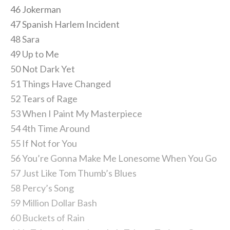
46 Jokerman
47 Spanish Harlem Incident
48 Sara
49 Up to Me
50 Not Dark Yet
51 Things Have Changed
52 Tears of Rage
53 When I Paint My Masterpiece
54 4th Time Around
55 If Not for You
56 You’re Gonna Make Me Lonesome When You Go
57 Just Like Tom Thumb’s Blues
58 Percy’s Song
59 Million Dollar Bash
60 Buckets of Rain