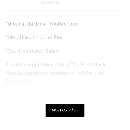
08/04/2013
‘Shout at the Devil’ Mötley Crüe
‘Metal Health’ Quiet Riot
‘Court in the Act’ Satan
Contenido perteneciente a
The Best Music
.
Puedes seguirnos tambien en
Twitter
y en
Facebook
.
MOSTRAR MÁS