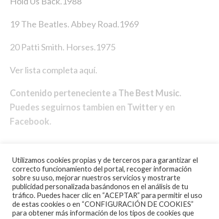
Hold Us Back.1988
19 The Beatles. Abbey Road.1969
20 Patti Smith. Horses.1975
Ver lista completa aquí.
Contenido perteneciente a
The Best Music
.
Puedes seguirnos tambien en
Twitter
y en
Facebook
.
Utilizamos cookies propias y de terceros para garantizar el
correcto funcionamiento del portal, recoger información
sobre su uso, mejorar nuestros servicios y mostrarte
publicidad personalizada basándonos en el análisis de tu
tráfico. Puedes hacer clic en “ACEPTAR” para permitir el uso
de estas cookies o en “CONFIGURACIÓN DE COOKIES”
para obtener más información de los tipos de cookies que