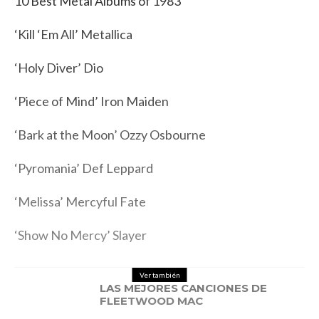
10 Best Metal Albums of 1983
‘Kill ‘Em All’ Metallica
‘Holy Diver’ Dio
‘Piece of Mind’ Iron Maiden
‘Bark at the Moon’ Ozzy Osbourne
‘Pyromania’ Def Leppard
‘Melissa’ Mercyful Fate
‘Show No Mercy’ Slayer
Ver también
LAS MEJORES CANCIONES DE
FLEETWOOD MAC