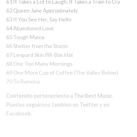
61 It Takes a Lot to Laugh, It Takes a Train to Cry
62 Queen Jane Approximately
63 If You See Her, Say Hello
64 Abandoned Love
65 Tough Mama
66 Shelter from the Storm
67 Leopard Skin Pill-Box Hat
68 One Too Many Mornings
69 One More Cup of Coffee (The Valley Below)
70 To Ramona
Contenido perteneciente a
The Best Music
.
Puedes seguirnos tambien en
Twitter
y en
Facebook
.