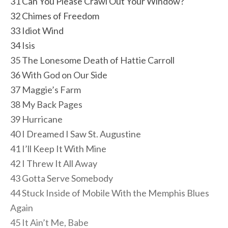
31 Can You Please Crawl Out Your Window?
32 Chimes of Freedom
33 Idiot Wind
34 Isis
35 The Lonesome Death of Hattie Carroll
36 With God on Our Side
37 Maggie’s Farm
38 My Back Pages
39 Hurricane
40 I Dreamed I Saw St. Augustine
41 I’ll Keep It With Mine
42 I Threw It All Away
43 Gotta Serve Somebody
44 Stuck Inside of Mobile With the Memphis Blues
Again
45 It Ain’t Me, Babe