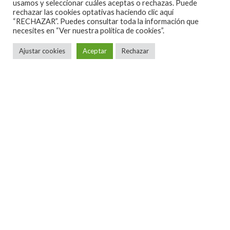
usamos y seleccionar cuáles aceptas o rechazas. Puede
rechazar las cookies optativas haciendo clic aquí
“RECHAZAR”. Puedes consultar toda la información que
necesites en
“Ver nuestra política de cookies”.
Ajustar cookies
Aceptar
Rechazar
ALGUNAS CANCIONES
CINE
CONCIERTOS ESPAÑA 2026
CONCIERTOS ESPAÑA 2027
CRÓNICAS
DOCUMENTALES