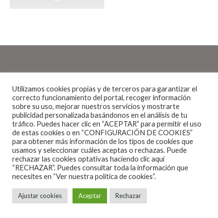
Utilizamos cookies propias y de terceros para garantizar el
Conciertos España 2026
·
1 Minuto de lectura
correcto funcionamiento del portal, recoger información
sobre su uso, mejorar nuestros servicios y mostrarte
LOS CICLONAUTAS ABRIRÁN PARA
publicidad personalizada basándonos en el análisis de tu
ZZ TOP EL 25 DE JULIO EN
tráfico. Puedes hacer clic en “ACEPTAR” para permitir el uso
CHICLANA DE LA FRONTERA
de estas cookies o en “CONFIGURACIÓN DE COOKIES”
para obtener más información de los tipos de cookies que
usamos y seleccionar cuáles aceptas o rechazas. Puede
rechazar las cookies optativas haciendo clic aquí
“RECHAZAR”. Puedes consultar toda la información que
necesites en
“Ver nuestra política de cookies”.
Ajustar cookies
Aceptar
Rechazar
La incombustible formación tejana ZZ Top ofrecerá
seis conciertos en España en el mes de julio,