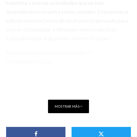
industria y nuevas actividades que se irán
anunciando en la web y redes sociales. Esta primera
edición marca el inicio de un proyecto pensado para
crecer y consolidar a Almansa como un destino
cultural y musical de primer nivel en Europa.
Entradas y más información:
https://
sonidoalmansa.com
MOSTRAR MÁS