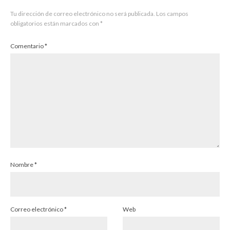
Tu dirección de correo electrónico no será publicada.
Los campos
obligatorios están marcados con
*
Comentario
*
Nombre
*
Correo electrónico
*
Web