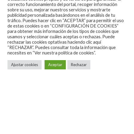
correcto funcionamiento del portal, recoger información
sobre su uso, mejorar nuestros servicios y mostrarte
publicidad personalizada basándonos en el análisis de tu
tráfico. Puedes hacer clic en “ACEPTAR” para permitir el uso
de estas cookies o en “CONFIGURACIÓN DE COOKIES”
para obtener más información de los tipos de cookies que
usamos y seleccionar cuáles aceptas o rechazas. Puede
rechazar las cookies optativas haciendo clic aquí
“RECHAZAR”. Puedes consultar toda la información que
necesites en
“Ver nuestra política de cookies”.
Ajustar cookies
Aceptar
Rechazar
ALGUNAS CANCIONES
CINE
CONCIERTOS ESPAÑA 2026
CONCIERTOS ESPAÑA 2027
CRÓNICAS
DOCUMENTALES
EL RINCÓN DEL GOURMET
EN PAPEL
ENTREVISTAS
ESPECIALES
HOT NEWS
INFORMES Y LISTAS