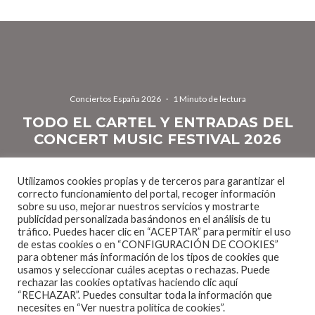
Conciertos España 2026
·
1 Minuto de lectura
TODO EL CARTEL Y ENTRADAS DEL
CONCERT MUSIC FESTIVAL 2026
Utilizamos cookies propias y de terceros para garantizar el
correcto funcionamiento del portal, recoger información
sobre su uso, mejorar nuestros servicios y mostrarte
publicidad personalizada basándonos en el análisis de tu
tráfico. Puedes hacer clic en “ACEPTAR” para permitir el uso
de estas cookies o en “CONFIGURACIÓN DE COOKIES”
Uno de los eventos más importantes del verano
para obtener más información de los tipos de cookies que
gaditano se ofrece en la localidad de Chiclana de la
usamos y seleccionar cuáles aceptas o rechazas. Puede
rechazar las cookies optativas haciendo clic aquí
Frontera donde el Concert Music Festival ofrecerá
“RECHAZAR”. Puedes consultar toda la información que
necesites en
“Ver nuestra política de cookies”.
música de diferentes estilos durante los meses de