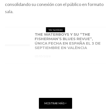
consolidando su conexión con el público en formato
sala.
Ver también
THE WATERBOYS Y SU “THE
FISHERMAN’S BLUES REVUE”,
ÚNICA FECHA EN ESPAÑA EL 3 DE
SEPTIEMBRE EN VALÈNCIA
05/05/2026
MOSTRAR MÁS