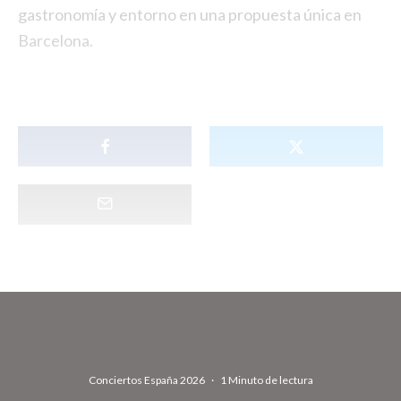
gastronomía y entorno en una propuesta única en
Barcelona.
Conciertos España 2026
·
1 Minuto de lectura