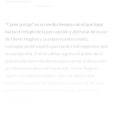
14/09/2017
“Come and go” es un medio tiempo con el que bajar
hasta el refugio de la percepción y disfrutar de la voz
de Glenn Hughes y su imperecedero matiz,
contagiarse del espíritu personal e introspectivo que
su voz denota. Tras la calma, regresa el poder de la
guitarra de Soren Andersen para cerrar el disco con
un fabuloso trallazo de hard rock. Glenn Hughes
sigue a un nivel envidiable, hace ya mucho que
encontró su punto de inflexión y a partir de ahí solo
puede hacernos disfrutar más y más como ocurre
con “Chosen”.