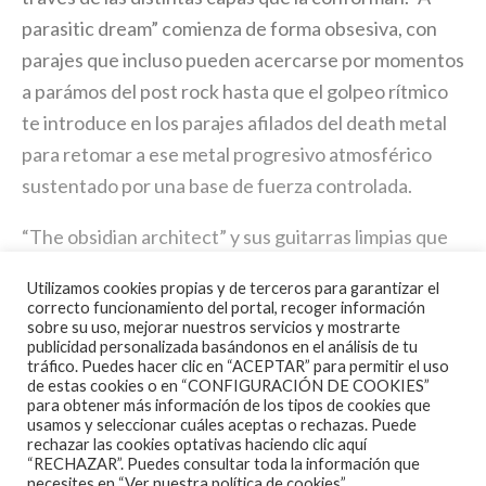
parasitic dream” comienza de forma obsesiva, con
parajes que incluso pueden acercarse por momentos
a parámos del post rock hasta que el golpeo rítmico
te introduce en los parajes afilados del death metal
para retomar a ese metal progresivo atmosférico
sustentado por una base de fuerza controlada.
“The obsidian architect” y sus guitarras limpias que
nos trasportan movidas por el te lado a esquinas
Utilizamos cookies propias y de terceros para garantizar el
donde se atrincheran las posiciones más progresivas
correcto funcionamiento del portal, recoger información
sobre su uso, mejorar nuestros servicios y mostrarte
antes de ser asaltadas por el vigor tortuoso del
publicidad personalizada basándonos en el análisis de tu
death metal de baterías fijadas y marcadas como
tráfico. Puedes hacer clic en “ACEPTAR” para permitir el uso
de estas cookies o en “CONFIGURACIÓN DE COOKIES”
segmentos de latigazos que golpean rítmicamente y
para obtener más información de los tipos de cookies que
una nueva demostración vocal capaz de variar
usamos y seleccionar cuáles aceptas o rechazas. Puede
rechazar las cookies optativas haciendo clic aquí
registros sin perder la necesaria “uniformidad”, sólo
“RECHAZAR”. Puedes consultar toda la información que
necesites en
“Ver nuestra política de cookies”.