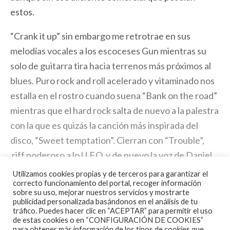
estos.
“Crank it up” sin embargo me retrotrae en sus
melodías vocales a los escoceses Gun mientras su
solo de guitarra tira hacia terrenos más próximos al
blues. Puro rock and roll acelerado y vitaminado nos
estalla en el rostro cuando suena “Bank on the road”
mientras que el hard rock salta de nuevo a la palestra
con la que es quizás la canción más inspirada del
disco, “Sweet temptation”. Cierran con “Trouble”,
riff poderoso a lo U.F.O. y de nuevo la voz de Daniel
Lantz durante la estrofa me lleva a establecer
Utilizamos cookies propias y de terceros para garantizar el
correcto funcionamiento del portal, recoger información
conexiones con Mark Rankin e incluso el riff toma
sobre su uso, mejorar nuestros servicios y mostrarte
algo prestado a Paul Kossoff. “Thunder road” es uno
publicidad personalizada basándonos en el análisis de tu
tráfico. Puedes hacer clic en “ACEPTAR” para permitir el uso
de esos discos que devorando kilómetros sin fin te
de estas cookies o en “CONFIGURACIÓN DE COOKIES”
hace el viaje mucho más llevadero.
para obtener más información de los tipos de cookies que