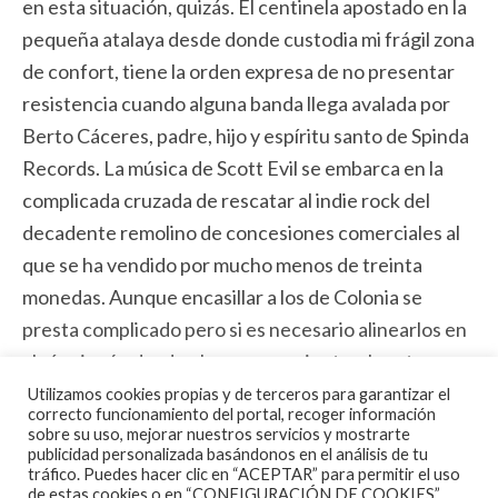
en esta situación, quizás. El centinela apostado en la
pequeña atalaya desde donde custodia mi frágil zona
de confort, tiene la orden expresa de no presentar
resistencia cuando alguna banda llega avalada por
Berto Cáceres, padre, hijo y espíritu santo de Spinda
Records. La música de Scott Evil se embarca en la
complicada cruzada de rescatar al indie rock del
decadente remolino de concesiones comerciales al
que se ha vendido por mucho menos de treinta
monedas. Aunque encasillar a los de Colonia se
presta complicado pero si es necesario alinearlos en
algún rincón desde el que crecer junto a la extrema
sensibilidad de unas canciones donde las
Utilizamos cookies propias y de terceros para garantizar el
correcto funcionamiento del portal, recoger información
atmósferas, como capas estructuradas de sonido
sobre su uso, mejorar nuestros servicios y mostrarte
publicidad personalizada basándonos en el análisis de tu
que afrentan tus sentidos para ponerlos a sus pies.
tráfico. Puedes hacer clic en “ACEPTAR” para permitir el uso
de estas cookies o en “CONFIGURACIÓN DE COOKIES”