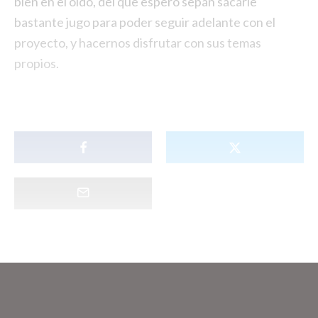
bien en el oído, del que espero sepan sacarle
bastante jugo para poder seguir adelante con el
proyecto, y hacernos disfrutar con sus temas
propios.