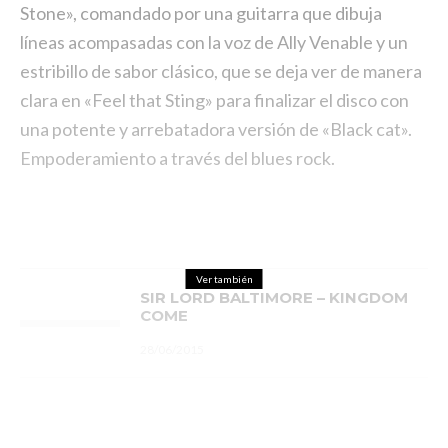
Stone», comandado por una guitarra que dibuja
líneas acompasadas con la voz de Ally Venable y un
estribillo de sabor clásico, que se deja ver de manera
clara en «Feel that Sting» para finalizar el disco con
una potente y arrebatadora versión de «Black cat».
Empoderamiento a través del blues rock.
Ver también
SIR LORD BALTIMORE – KINGDOM
COME
28/06/2015