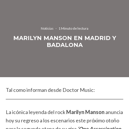
Noticias
·
1 Minuto de lectura
MARILYN MANSON EN MADRID Y
BADALONA
Tal como informan desde Doctor Music:
La icónica leyenda del rock
Marilyn Manson
anuncia
hoy su regreso a los escenarios este próximo otoño
para la segunda etapa de su gira
‘One Assassination