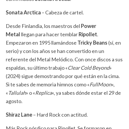
Sonata Arctica
– Cabeza de cartel.
Desde Finlandia, los maestros del
Power
Metal
llegan para hacer temblar
Ripollet
.
Empezaron en 1995 llamándose
Tricky Beans
(sí, en
serio) y con los años se han convertido en un
referente del Metal Melódico. Con once discos a sus
espaldas, su último trabajo «
Clear Cold Beyond
»
(2024) sigue demostrando por qué están en la cima.
Si te sabes de memoria himnos como «
FullMoon
«,
«
Tallulah
» o «
Replica
«, ya sabes dónde estar el 29 de
agosto.
Shiraz Lane
– Hard Rock con actitud.
Más Rock nórdico para Ripollet. Se formaron en