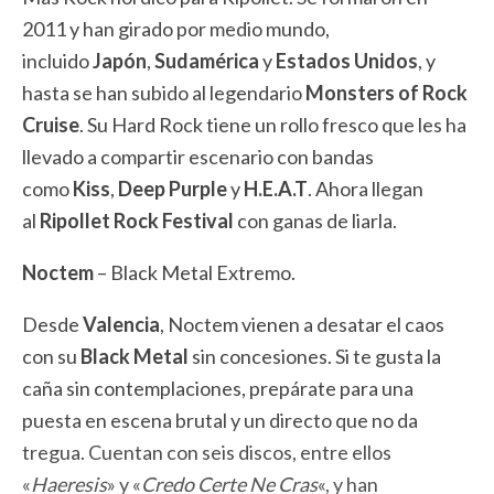
2011 y han girado por medio mundo,
incluido
Japón
,
Sudamérica
y
Estados Unidos
, y
hasta se han subido al legendario
Monsters of Rock
Cruise
. Su Hard Rock tiene un rollo fresco que les ha
llevado a compartir escenario con bandas
como
Kiss
,
Deep
Purple
y
H.E.A.T
. Ahora llegan
al
Ripollet Rock Festival
con ganas de liarla.
Noctem
– Black Metal Extremo.
Desde
Valencia
, Noctem vienen a desatar el caos
con su
Black Metal
sin concesiones. Si te gusta la
caña sin contemplaciones, prepárate para una
puesta en escena brutal y un directo que no da
tregua. Cuentan con seis discos, entre ellos
«
Haeresis
» y «
Credo Certe Ne Cras
«, y han