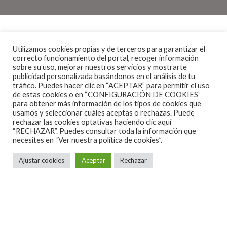
Conocida como la reina del slide en Europa, Erja
Utilizamos cookies propias y de terceros para garantizar el
Lyytinen ha compartido escenario con Carlos
correcto funcionamiento del portal, recoger información
Santana y ha sido premiada como ‘Mejor Guitarrista
sobre su uso, mejorar nuestros servicios y mostrarte
publicidad personalizada basándonos en el análisis de tu
de Blues’ en los European Blues Awards.
tráfico. Puedes hacer clic en “ACEPTAR” para permitir el uso
de estas cookies o en “CONFIGURACIÓN DE COOKIES”
para obtener más información de los tipos de cookies que
Con una trayectoria de más de 20 años, la artista
usamos y seleccionar cuáles aceptas o rechazas. Puede
finlandesa ha recorrido el mundo llevando su mezcla
rechazar las cookies optativas haciendo clic aquí
“RECHAZAR”. Puedes consultar toda la información que
única de blues, rock y virtuosismo en la guitarra slide.
necesites en
“Ver nuestra política de cookies”.
Hoy sigue demostrando por qué es una de las
Ajustar cookies
Aceptar
Rechazar
guitarristas más influyentes del género con el
lanzamiento de su nuevo álbum «Smell The Roses»,
disco que nos devuelve a un sonido más crudo y
directo, inspirado en el rock de los 70 y grabado con
equipo analógico para lograr un tono cálido y