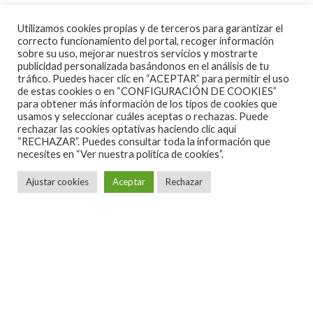
Desde 2018, estos cuatro entusiastas del rock que
Utilizamos cookies propias y de terceros para garantizar el
forman DAMANTRA, no han parado de rendir
correcto funcionamiento del portal, recoger información
sobre su uso, mejorar nuestros servicios y mostrarte
tributo a los discos de Led Zeppelin, The Who, Black
publicidad personalizada basándonos en el análisis de tu
tráfico. Puedes hacer clic en “ACEPTAR” para permitir el uso
Sabbath o Janis Joplin en su estudio de Toulouse.
de estas cookies o en “CONFIGURACIÓN DE COOKIES”
Una mezcla entre ternura y violencia, que alcanza su
para obtener más información de los tipos de cookies que
usamos y seleccionar cuáles aceptas o rechazas. Puede
punto álgido en sus actuaciones en directo, siempre
rechazar las cookies optativas haciendo clic aquí
“RECHAZAR”. Puedes consultar toda la información que
guiadas por la implacable voz y personalidad de
necesites en
“Ver nuestra política de cookies”.
Melanie que no para de patear culos.
Ajustar cookies
Aceptar
Rechazar