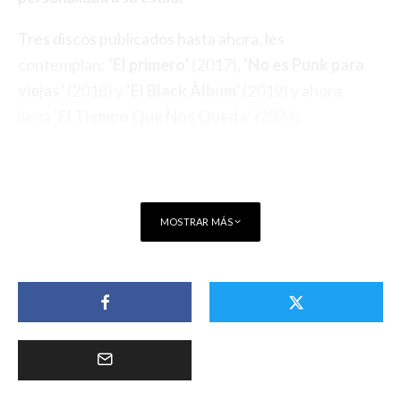
Tres discos publicados hasta ahora, les
contemplan:
‘El primero’
(2017),
‘No es Punk para
viejas’
(2018) y
‘El Black Álbum’
(2019) y ahora
llega
‘El Tiempo Que Nos Queda’
(2024).
MOSTRAR MÁS