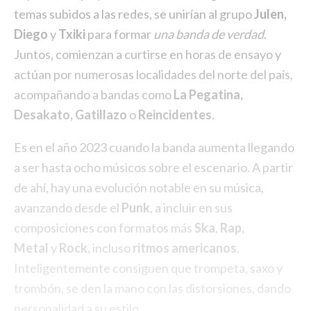
temas subidos a las redes, se unirían al grupo
Julen,
Diego
y
Txiki
para formar
una banda de verdad
.
Juntos, comienzan a curtirse en horas de ensayo y
actúan por numerosas localidades del norte del país,
acompañando a bandas como
La Pegatina,
Desakato, Gatillazo
o
Reincidentes
.
Es en el año 2023 cuando la banda aumenta llegando
a ser hasta ocho músicos sobre el escenario. A partir
de ahí, hay una evolución notable en su música,
avanzando desde el
Punk
, a incluir en sus
composiciones con formatos más
Ska
,
Rap,
Metal
y
Rock,
incluso
ritmos americanos
.
Inteligentemente consiguen que trompeta, saxo y
trombón, se den la mano con las distorsiones, dando
personalidad a su estilo.