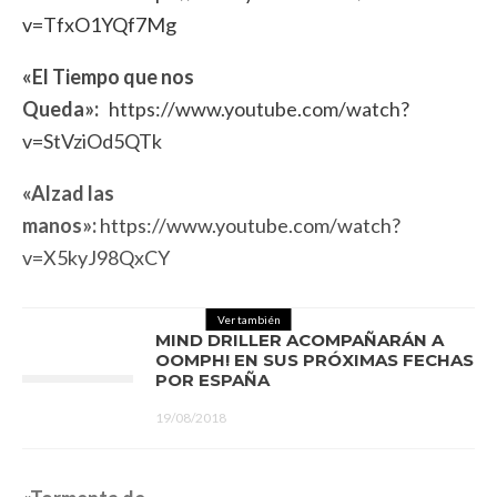
v=TfxO1YQf7Mg
«El Tiempo que nos
Queda»:
https://www.youtube.com/watch?
v=StVziOd5QTk
«Alzad las
manos»:
https://www.youtube.com/watch?
v=X5kyJ98QxCY
Ver también
MIND DRILLER ACOMPAÑARÁN A
OOMPH! EN SUS PRÓXIMAS FECHAS
POR ESPAÑA
19/08/2018