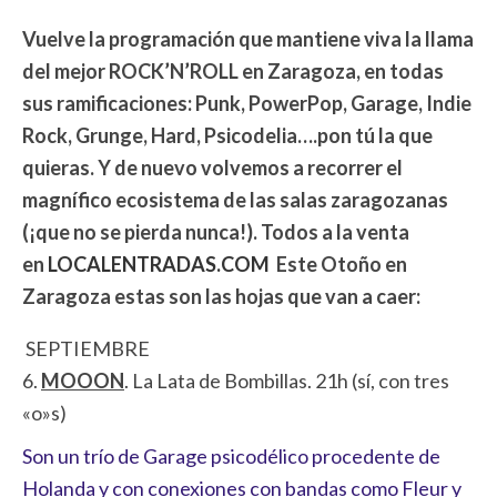
Vuelve la programación que mantiene viva la llama
del mejor ROCK’N’ROLL en Zaragoza, en todas
sus ramificaciones: Punk, PowerPop, Garage, Indie
Rock, Grunge, Hard, Psicodelia….pon tú la que
quieras. Y de nuevo volvemos a recorrer el
magnífico ecosistema de las salas zaragozanas
(¡que no se pierda nunca!).
Todos a la venta
en
LOCALENTRADAS.COM
Este Otoño en
Zaragoza estas son las hojas que van a caer:
SEPTIEMBRE
6.
MOOON
. La Lata de Bombillas. 21h (sí, con tres
«o»s)
Son un trío de Garage psicodélico procedente de
Holanda y con conexiones con bandas como Fleur y