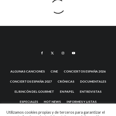
ALGUNAS CANCIONES
CINE
CONCIERTOS ESPAÑA 2026
CONCIERTOS ESPAÑA 2027
CRÓNICAS
DOCUMENTALES
EL RINCÓN DEL GOURMET
EN PAPEL
ENTREVISTAS
ESPECIALES
HOT NEWS
INFORMES Y LISTAS
LA TRASTIENDA
MIS DISCOS Y YO
NOTICIAS
OPINIÓN
Utilizamos cookies propias y de terceros para garantizar el