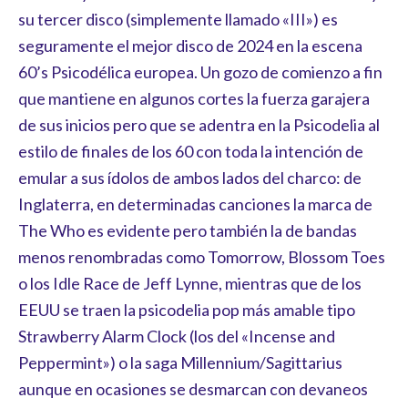
su tercer disco (simplemente llamado «III») es
seguramente el mejor disco de 2024 en la escena
60’s Psicodélica europea. Un gozo de comienzo a fin
que mantiene en algunos cortes la fuerza garajera
de sus inicios pero que se adentra en la Psicodelia al
estilo de finales de los 60 con toda la intención de
emular a sus ídolos de ambos lados del charco: de
Inglaterra, en determinadas canciones la marca de
The Who es evidente pero también la de bandas
menos renombradas como Tomorrow, Blossom Toes
o los Idle Race de Jeff Lynne, mientras que de los
EEUU se traen la psicodelia pop más amable tipo
Strawberry Alarm Clock (los del «Incense and
Peppermint») o la saga Millennium/Sagittarius
aunque en ocasiones se desmarcan con devaneos