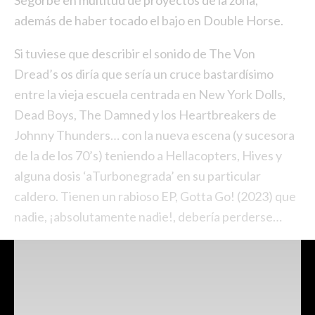
Segorbe en multitud de proyectos de la zona,
además de haber tocado el bajo en Double Horse.
Si tuviese que describir el sonido de The Von
Dread’s os diría que sería un cruce bastardísimo
entre la vieja escuela centrada en New York Dolls,
Dead Boys, The Damned y los Heartbreakers de
Johnny Thunders… con la nueva escena (y sucesora
de la de los 70’s) teniendo a Hellacopters, Hives y
alguna dosis ‘aTurbonegrada’ en su particular
caldero. Tienen un rabioso EP, Gotta Go! (2023) que
nadie, ¡absolutamente nadie!, debería perderse…