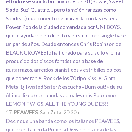
él todo ese sonido británico de los 70 (Bowie, Sweet,
Slade, Suzi Quattro… pero también rarezas como
Sparks…) que conectó de maravilla con las escena
Power Pop de la ciudad comandada por UNI BOYS,
que le ayudaron en directo y en su primer single hace
un par de años. Desde entonces Chris Robinson de
BLACK CROWES lo ha fichado para su sello y le ha
producido dos discos fantásticos a base de
guitarrazos, arreglos pianísticos y estribillos épicos
que conectan el Rock de los 70 tipo Kiss, el Glam
Metal (¿Twisted Sister?: escucha «Burn out!» de su
último disco) con bandas actuales más Pop como
LEMON TWIGS. ALL THE YOUNG DUDES!!
17.
PEAWEES
. Sala Zeta. 20,30h
Decir que una banda como los italianos PEAWEES,
que no están en la Primera División, es una de las