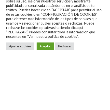
sobre su uso, mejorar nuestros servicios y mostrarte
publicidad personalizada basándonos en el análisis de tu
tráfico. Puedes hacer clic en “ACEPTAR” para permitir el uso
de estas cookies o en “CONFIGURACIÓN DE COOKIES”
para obtener más información de los tipos de cookies que
usamos y seleccionar cuáles aceptas o rechazas. Puede
rechazar las cookies optativas haciendo clic aquí
“RECHAZAR”. Puedes consultar toda la información que
necesites en
“Ver nuestra política de cookies”.
Ajustar cookies
Aceptar
Rechazar
ALGUNAS CANCIONES
CINE
CONCIERTOS ESPAÑA 2026
CONCIERTOS ESPAÑA 2027
CRÓNICAS
DOCUMENTALES
EL RINCÓN DEL GOURMET
EN PAPEL
ENTREVISTAS
ESPECIALES
HOT NEWS
INFORMES Y LISTAS