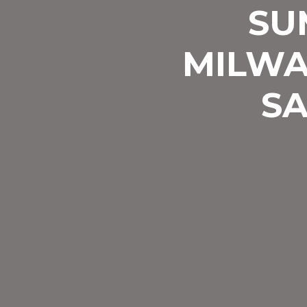
SU
MILWA
SA