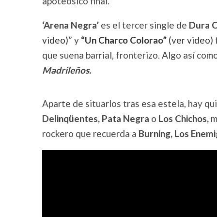
apoteósico final.
‘Arena Negra’
es el tercer single de
Dura C
video)
” y
“
Un
Charco Colorao”
(ver video)
que suena barrial, fronterizo. Algo así com
Madrileños.
Aparte de situarlos tras esa estela, hay q
Delinqüentes, Pata Negra
o
Los Chichos,
m
rockero que recuerda a
Burning, Los Enem