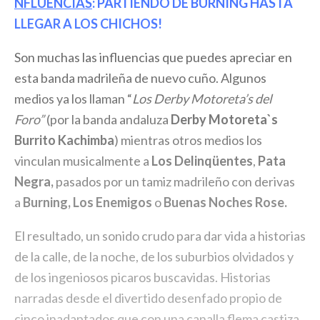
NFLUENCIAS
: PARTIENDO DE BURNING HASTA
LLEGAR A LOS CHICHOS!
Son muchas las influencias que puedes apreciar en
esta banda madrileña de nuevo cuño. Algunos
medios ya los llaman “
Los Derby Motoreta’s del
Foro”
(por la banda andaluza
Derby Motoreta`s
Burrito Kachimba
) mientras otros medios los
vinculan musicalmente a
Los Delinqüentes
,
Pata
Negra,
pasados por un tamiz madrileño con derivas
a
Burning, Los Enemigos
o
Buenas Noches Rose.
El resultado, un sonido crudo para dar vida a historias
de la calle, de la noche, de los suburbios olvidados y
de los ingeniosos picaros buscavidas. Historias
narradas desde el divertido desenfado propio de
cinco inadaptados que con una canalla flema castiza,