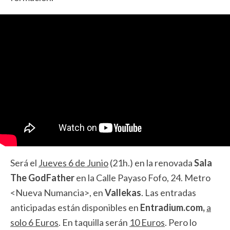
Será el
Jueves 6 de Junio
(21h.) en la renovada
Sala
The GodFather
en la Calle Payaso Fofo, 24. Metro
<Nueva Numancia>, en
Vallekas
. Las entradas
anticipadas están disponibles en
Entradium.com,
a
solo 6 Euros
. En taquilla serán
10 Euros
. Pero lo