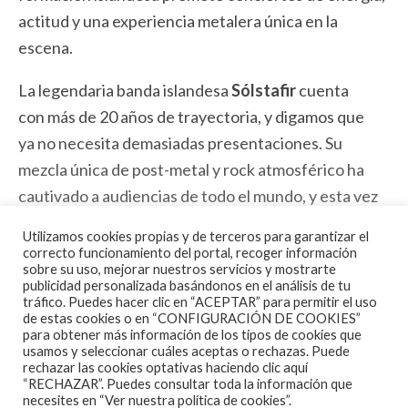
actitud y una experiencia metalera única en la
escena.
La legendaria banda islandesa
Sólstafir
cuenta
con más de 20 años de trayectoria, y digamos que
ya no necesita demasiadas presentaciones. Su
mezcla única de post-metal y rock atmosférico ha
cautivado a audiencias de todo el mundo, y esta vez
no será diferente. Como parte de su
Utilizamos cookies propias y de terceros para garantizar el
gira,
Sólstafir
lanzará su esperado octavo álbum de
correcto funcionamiento del portal, recoger información
sobre su uso, mejorar nuestros servicios y mostrarte
estudio a finales de este año.
publicidad personalizada basándonos en el análisis de tu
tráfico. Puedes hacer clic en “ACEPTAR” para permitir el uso
Acompañando a
Sólstafir
en esta emocionante
de estas cookies o en “CONFIGURACIÓN DE COOKIES”
para obtener más información de los tipos de cookies que
travesía, tendremos a los finlandeses
Oranssi
usamos y seleccionar cuáles aceptas o rechazas. Puede
rechazar las cookies optativas haciendo clic aquí
Pazuzu
, conocidos por su enfoque avant-garde del
“RECHAZAR”. Puedes consultar toda la información que
metal extremo. Además, la banda sueco-
necesites en
“Ver nuestra política de cookies”.