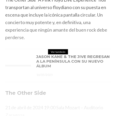
transportan al universo floydiano con su puesta en
escena que incluye la icónica pantalla circular. Un
concierto muy potente y, en definitiva, una
experiencia que ningún amante del buen rock debe
perderse.
Ver también
JASON KANE & THE JIVE REGRESAN
A LA PENÍNSULA CON SU NUEVO
ÁLBUM
16/05/2025
The Other Side
21 de abril de 2024
19:00
Sala Mozart – Auditorio
Zaragoza