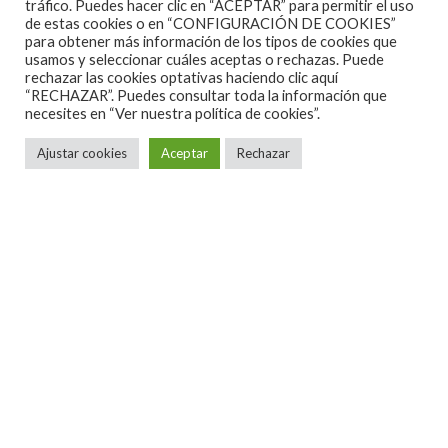
tráfico. Puedes hacer clic en “ACEPTAR” para permitir el uso
de estas cookies o en “CONFIGURACIÓN DE COOKIES”
para obtener más información de los tipos de cookies que
usamos y seleccionar cuáles aceptas o rechazas. Puede
rechazar las cookies optativas haciendo clic aquí
“RECHAZAR”. Puedes consultar toda la información que
necesites en
“Ver nuestra política de cookies”.
Ajustar cookies
Aceptar
Rechazar
ALGUNAS CANCIONES
CINE
CONCIERTOS ESPAÑA 2026
CONCIERTOS ESPAÑA 2027
CRÓNICAS
DOCUMENTALES
EL RINCÓN DEL GOURMET
EN PAPEL
ENTREVISTAS
ESPECIALES
HOT NEWS
INFORMES Y LISTAS
LA TRASTIENDA
MIS DISCOS Y YO
NOTICIAS
OPINIÓN
REVIEWS
TEATRO
TU DISCO ME SUENA