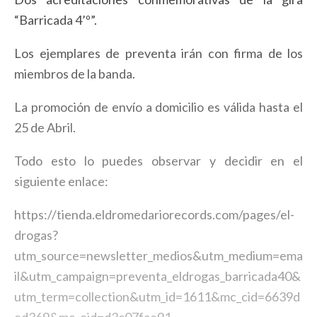
“Barricada 4’º”.
Los ejemplares de preventa irán con firma de los
miembros de la banda.
La promoción de envío a domicilio es válida hasta el
25 de Abril.
Todo esto lo puedes observar y decidir en el
siguiente enlace:
https://tienda.eldromedariorecords.com/pages/el-
drogas?
utm_source=newsletter_medios&utm_medium=ema
il&utm_campaign=preventa_eldrogas_barricada40&
utm_term=collection&utm_id=1611&mc_cid=6639d