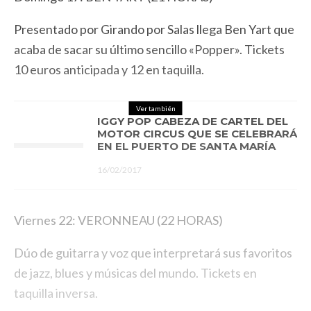
Presentado por Girando por Salas llega Ben Yart que
acaba de sacar su último sencillo «Popper». Tickets
10 euros anticipada y 12 en taquilla.
Ver también
IGGY POP CABEZA DE CARTEL DEL
MOTOR CIRCUS QUE SE CELEBRARÁ
EN EL PUERTO DE SANTA MARÍA
16/02/2017
Viernes 22: VERONNEAU (22 HORAS)
Dúo de guitarra y voz que interpretará sus favoritos
de jazz, blues y músicas del mundo. Tickets en
taquilla inversa.