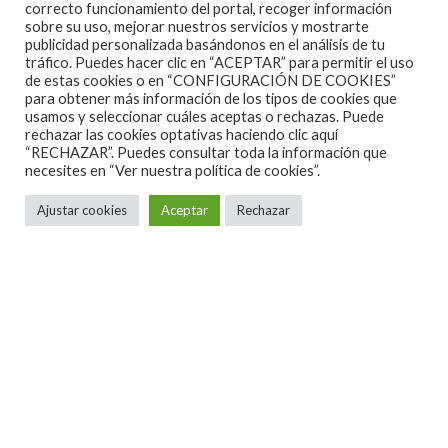
correcto funcionamiento del portal, recoger información
sobre su uso, mejorar nuestros servicios y mostrarte
publicidad personalizada basándonos en el análisis de tu
tráfico. Puedes hacer clic en “ACEPTAR” para permitir el uso
de estas cookies o en “CONFIGURACIÓN DE COOKIES”
para obtener más información de los tipos de cookies que
usamos y seleccionar cuáles aceptas o rechazas. Puede
rechazar las cookies optativas haciendo clic aquí
“RECHAZAR”. Puedes consultar toda la información que
necesites en
“Ver nuestra política de cookies”.
Ajustar cookies
Aceptar
Rechazar
ALGUNAS CANCIONES
CINE
CONCIERTOS ESPAÑA 2026
CONCIERTOS ESPAÑA 2027
CRÓNICAS
DOCUMENTALES
EL RINCÓN DEL GOURMET
EN PAPEL
ENTREVISTAS
ESPECIALES
HOT NEWS
INFORMES Y LISTAS