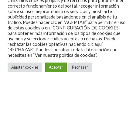
Utilizamos cookies propias y de terceros para garantizar el
correcto funcionamiento del portal, recoger información
sobre su uso, mejorar nuestros servicios y mostrarte
publicidad personalizada basándonos en el análisis de tu
tráfico. Puedes hacer clic en “ACEPTAR” para permitir el uso
de estas cookies o en “CONFIGURACIÓN DE COOKIES”
para obtener más información de los tipos de cookies que
usamos y seleccionar cuáles aceptas o rechazas. Puede
rechazar las cookies optativas haciendo clic aquí
“RECHAZAR”. Puedes consultar toda la información que
necesites en
“Ver nuestra política de cookies”.
Ajustar cookies
Aceptar
Rechazar
ALGUNAS CANCIONES
CINE
CONCIERTOS ESPAÑA 2026
CONCIERTOS ESPAÑA 2027
CRÓNICAS
DOCUMENTALES
EL RINCÓN DEL GOURMET
EN PAPEL
ENTREVISTAS
ESPECIALES
HOT NEWS
INFORMES Y LISTAS