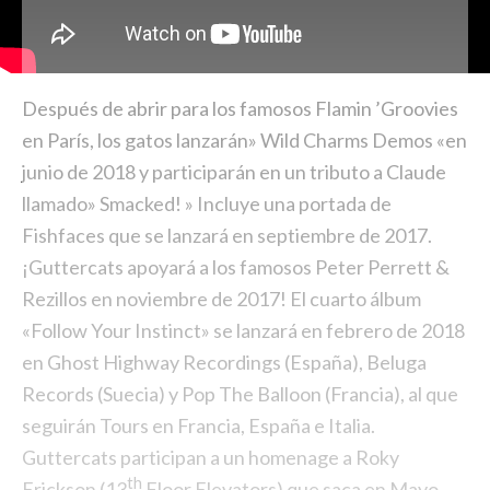
Después de abrir para los famosos Flamin ’Groovies
en París, los gatos lanzarán» Wild Charms Demos «en
junio de 2018 y participarán en un tributo a Claude
llamado» Smacked! » Incluye una portada de
Fishfaces que se lanzará en septiembre de 2017.
¡Guttercats apoyará a los famosos Peter Perrett &
Rezillos en noviembre de 2017! El cuarto álbum
«Follow Your Instinct» se lanzará en febrero de 2018
en Ghost Highway Recordings (España), Beluga
Records (Suecia) y Pop The Balloon (Francia), al que
seguirán Tours en Francia, España e Italia.
Guttercats participan a un homenage a Roky
th
Erickson (13
Floor Elevators) que saca en Mayo