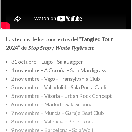
Las fechas de los conciertos del
“Tangled Tour
2024”
de
Stop Stop
y
White Tygër
son:
31 octubre – Lugo – Sala Jagger
1 noviembre – A Coruña – Sala Mardigrass
2 noviembre – Vigo – Transylvania Club
3 noviembre – Valladolid – Sala Porta Caeli
5 noviembre – Vitoria – Urban Rock Concept
6 noviembre – Madrid – Sala Silikona
7 noviembre – Murcia – Garaje Beat Club
8 noviembre – Valencia – Peter Rock
9 noviembre – Barcelona – Sala Wolf