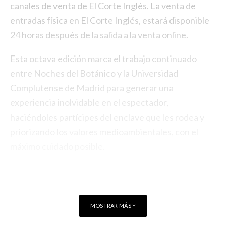
canales de venta de El Corte Inglés. La venta de
entradas física en El Corte Inglés, estará disponible
24 horas después de la salida a la venta online.
Esta octava edición marca el trabajo continuado
entre Noches del Botánico y la Universidad
Complutense de Madrid para generar una
experiencia inolvidable en el espectador,
haciéndoles partícipes del enclave que les rodea y
priorizando los valores medioambientales, con el
máximo cuidado posible.
MOSTRAR MÁS