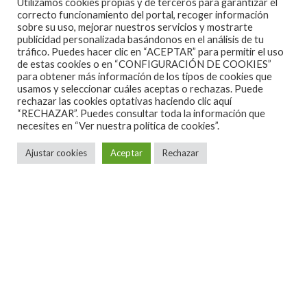
Utilizamos cookies propias y de terceros para garantizar el
correcto funcionamiento del portal, recoger información
sobre su uso, mejorar nuestros servicios y mostrarte
publicidad personalizada basándonos en el análisis de tu
tráfico. Puedes hacer clic en “ACEPTAR” para permitir el uso
de estas cookies o en “CONFIGURACIÓN DE COOKIES”
para obtener más información de los tipos de cookies que
Noticias
·
1 Minuto de lectura
usamos y seleccionar cuáles aceptas o rechazas. Puede
rechazar las cookies optativas haciendo clic aquí
PEARL JAM ANUNCIAN DOS
“RECHAZAR”. Puedes consultar toda la información que
FECHAS EN BARCELONA
necesites en
“Ver nuestra política de cookies”.
Ajustar cookies
Aceptar
Rechazar
Tal como informan desde Live Nation:
Pearl Jam
anuncian dos fechas en Barcelona donde
presentarán
Dark Matter
, su duodécimo álbum en