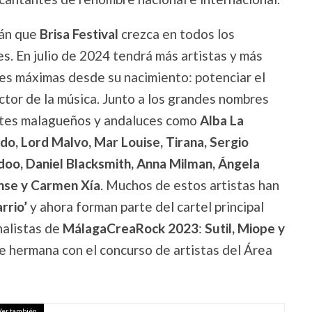
rán que
Brisa Festival
crezca en todos los
s. En julio de 2024 tendrá más artistas y más
es máximas desde su nacimiento: potenciar el
ector de la música. Junto a los grandes nombres
ntes malagueños y andaluces como
Alba La
o, Lord Malvo, Mar Louise, Tirana, Sergio
oo, Daniel Blacksmith, Anna Milman, Ángela
nse y Carmen Xía
. Muchos de estos artistas han
rrio’
y ahora forman parte del cartel principal
inalistas de
MálagaCreaRock 2023
:
Sutil, Miope y
e hermana con el concurso de artistas del Área
Ver también