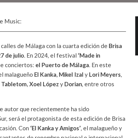
e Music:
s calles de Málaga con la cuarta edición de
Brisa
7 de julio
. En 2024, el festival
‘Made in
de conciertos:
el Puerto de Málaga
. En este
del malagueño
El Kanka, Mikel Izal
y
Lori Meyers
,
 Tabletom, Xoel López
y
Dorian
, entre otros
de autor que recientemente ha sido
Sur, será el protagonista de esta edición de Brisa
ocasión. Con
‘El Kanka y Amigos’
, el malagueño y
cantantes de renombre nacional e internacional.