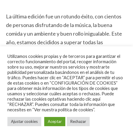
La última edición fue un rotundo éxito, con cientos
de personas disfrutando de la música, la buena
comida y un ambiente y buen rollo inigualable. Este
año, estamos decididos a superar todas las
expectativas y convertir el festival Traska Rock en el
Utilizamos cookies propias y de terceros para garantizar el
evento del año en Peñas de San Pedro.
correcto funcionamiento del portal, recoger información
sobre su uso, mejorar nuestros servicios y mostrarte
publicidad personalizada basándonos en el análisis de tu
Así que guarda la fecha: 8 de junio. Prepara tus
tráfico. Puedes hacer clic en “ACEPTAR” para permitir el uso
mejores movimientos de baile y tu espíritu de fiesta,
de estas cookies o en “CONFIGURACIÓN DE COOKIES”
para obtener más información de los tipos de cookies que
porque el Traska Rock está a punto de hacer temblar
usamos y seleccionar cuáles aceptas o rechazas. Puede
Peñas de San Pedro.
¡No te lo pierdas!
rechazar las cookies optativas haciendo clic aquí
“RECHAZAR”. Puedes consultar toda la información que
necesites en
“Ver nuestra política de cookies”.
Mantente atento a nuestras redes sociales y
nuestra web para conocer más detalles sobre las
Ajustar cookies
Aceptar
Rechazar
primeras confirmaciones, la venta de entradas y