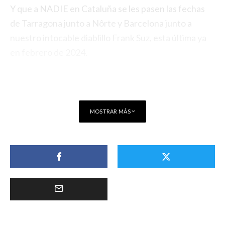
Y que a NADIE en Cataluña se les pasen las fechas
de Tarragona junto a Nôrte y Barcelona junto a
nuestro intocable diablillo Frank Suz, esta última ya
en febrero de 2024.
MOSTRAR MÁS