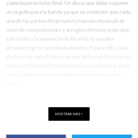
como buen broche final. Un disco que debe suponer
un orgullo para la banda ya que es evidente que cada
una de las partes del proyecto han ido elevando el
nivel de composiciones y arreglos demostrando que
con tesón y la sapiencia de los años se pueden
alcanzar logros tan sobresalientes. Y para Vds, caso
de hacerse con el mismo ya que deberían hacerlo, les
caería un Primer Premio porque van a disfrutar de la
música que sólo en contadas ocasiones se puede
hacer.
MOSTRAR MÁS