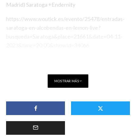
Madrid)
Saratoga
+Endernity
https://www.woutick.es/evento/
25478/entradas-
saratoga
-en-
alcobendas-en-lemon-live?
busqueda=
Saratoga
&place=21661&
date=04-11-
2023&time=20:00&
showId=34066
MOSTRAR MÁS