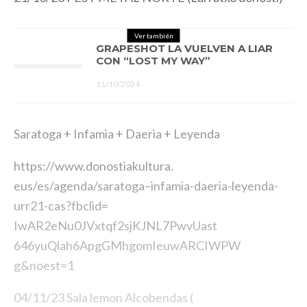
Ver también
GRAPESHOT LA VUELVEN A LIAR
CON “LOST MY WAY”
11/10/2024
Saratoga
+ Infamia + Daeria + Leyenda
https://www.donostiakultura.
eus/es/agenda/
saratoga
–
infamia-daeria-leyenda-
urr21-
cas?fbclid=
IwAR2eNu0JVxtqf2sjKJNL7PwvUast
646yuQlah6ApgGMhgomIeuwARCIWPW
g&noest=1
04/11/23 Sala lemon Alcobendas (