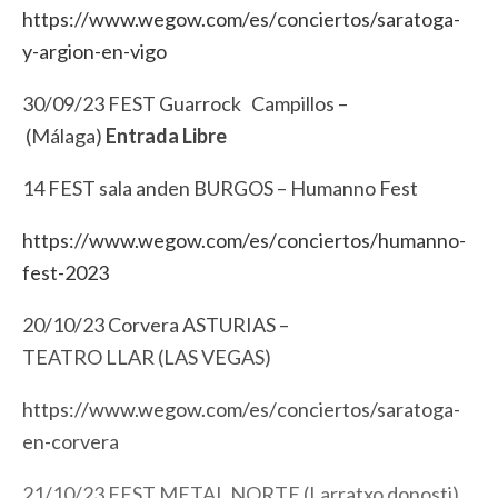
https://www.wegow.com/es/
conciertos/
saratoga
-
y-argion-
en-vigo
30/09/23 FEST Guarrock Campillos –
(Málaga)
Entrada Libre
14 FEST sala anden BURGOS –
Humanno Fest
https://www.wegow.com/es/
conciertos/humanno-
fest-2023
20/10/23 Corvera ASTURIAS –
TEATRO LLAR (LAS VEGAS)
https://www.wegow.com/es/
conciertos/
saratoga
-
en-corvera
21/10/23 FEST METAL NORTE (Larratxo donosti)