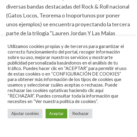
diversas bandas destacadas del Rock & Roll nacional
(Gatos Locos, Teorema o Inoportunos por poner
unos ejemplos) se encuentra proyectando la tercera
parte de la trilogía “Lauren Jordan Y Las Malas
Compañías”, contando con la colaboración de otros
Utilizamos cookies propias y de terceros para garantizar el
artistas como Tennessee o La Guardia.
correcto funcionamiento del portal, recoger información
sobre su uso, mejorar nuestros servicios y mostrarte
publicidad personalizada basándonos en el análisis de tu
Abundando en material interesante y diversas
tráfico. Puedes hacer clic en “ACEPTAR” para permitir el uso
entrevistas a sus protagonistas, Lauren Jordan narra
de estas cookies o en “CONFIGURACIÓN DE COOKIES”
para obtener más información de los tipos de cookies que
en el documental la historia del Rock & Roll y el
usamos y seleccionar cuáles aceptas o rechazas. Puede
rechazar las cookies optativas haciendo clic aquí
Rockabilly en España, cubriendo desde los inicios a
“RECHAZAR”. Puedes consultar toda la información que
finales de los 70 hasta el momento actual. Además,
necesites en
“Ver nuestra política de cookies”.
todo lo que se recaude con este documental irá
Ajustar cookies
Aceptar
Rechazar
destinado a la Asociación Sanfilippo.