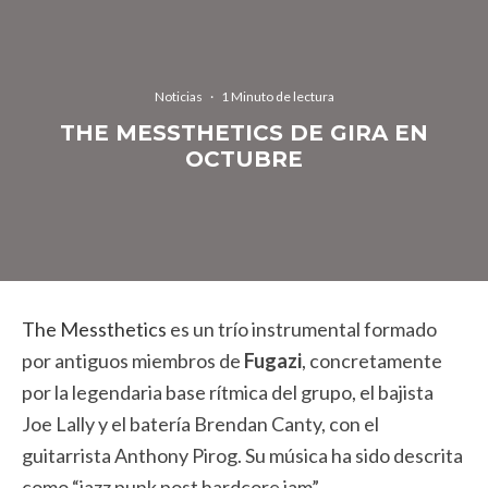
Noticias
·
1 Minuto de lectura
THE MESSTHETICS DE GIRA EN
OCTUBRE
The Messthetics
es un trío instrumental formado
por antiguos miembros de
Fugazi
, concretamente
por la legendaria base rítmica del grupo, el bajista
Joe Lally y el batería Brendan Canty, con el
guitarrista Anthony Pirog. Su música ha sido descrita
como “jazz punk post hardcore jam”.