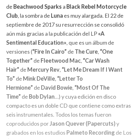
de
Beachwood Sparks
a
Black Rebel Motorcycle
Club
, la sombra de
Luna
es muy alargada. El 22 de
septiembre de 2017 su resurrección se consolidó
aún más gracias a la publicación del LP
«A
Sentimental Education»
, que es un álbum de
versiones (
“Fire In Cairo”
de
The Cure
,
“One
Together”
de
Fleetwood Mac
,
“Car Wash
Hair”
de
Mercury Rev
,
“Let Me Dream If I Want
To”
de
Mink DeVille
,
“Letter To
Hermione”
de
David Bowie
,
“Most Of The
Time”
de
Bob Dylan
…) y cuya edición en disco
compacto es un doble CD que contiene como extras
seis instrumentales. Todos los temas fueron
coproducidos por
Jason Quever (Papercuts)
y
grabados en los estudios
Palmeto Recording
de Los