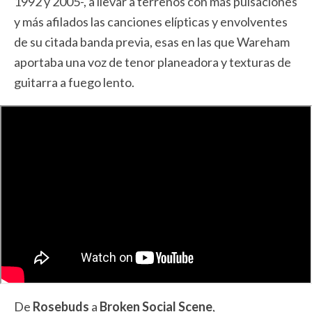
1992 y 2005-, a llevar a terrenos con más pulsaciones
y más afilados las canciones elípticas y envolventes
de su citada banda previa, esas en las que Wareham
aportaba una voz de tenor planeadora y texturas de
guitarra a fuego lento.
De
Rosebuds
a
Broken Social Scene
,