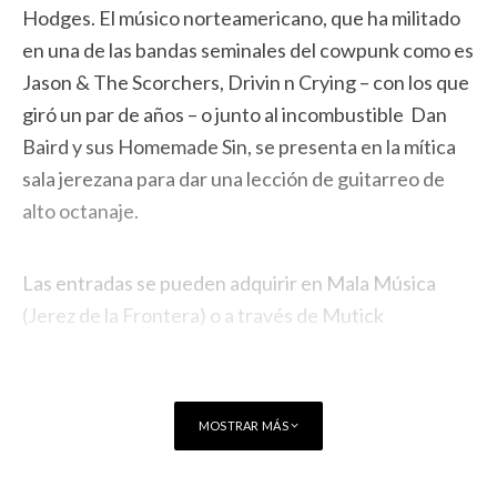
Hodges. El músico norteamericano, que ha militado
en una de las bandas seminales del cowpunk como es
Jason & The Scorchers, Drivin n Crying – con los que
giró un par de años – o junto al incombustible Dan
Baird y sus Homemade Sin, se presenta en la mítica
sala jerezana para dar una lección de guitarreo de
alto octanaje.
Las entradas se pueden adquirir en Mala Música
(Jerez de la Frontera) o a través de
Mutick
MOSTRAR MÁS