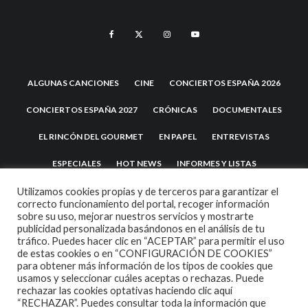
ALGUNAS CANCIONES
CINE
CONCIERTOS ESPAÑA 2026
CONCIERTOS ESPAÑA 2027
CRÓNICAS
DOCUMENTALES
EL RINCÓN DEL GOURMET
EN PAPEL
ENTREVISTAS
ESPECIALES
HOT NEWS
INFORMES Y LISTAS
LA TRASTIENDA
MIS DISCOS Y YO
NOTICIAS
OPINIÓN
Utilizamos cookies propias y de terceros para garantizar el
correcto funcionamiento del portal, recoger información
sobre su uso, mejorar nuestros servicios y mostrarte
REVIEWS
TEATRO
TU DISCO ME SUENA
publicidad personalizada basándonos en el análisis de tu
tráfico. Puedes hacer clic en “ACEPTAR” para permitir el uso
de estas cookies o en “CONFIGURACIÓN DE COOKIES”
para obtener más información de los tipos de cookies que
usamos y seleccionar cuáles aceptas o rechazas. Puede
rechazar las cookies optativas haciendo clic aquí
“RECHAZAR”. Puedes consultar toda la información que