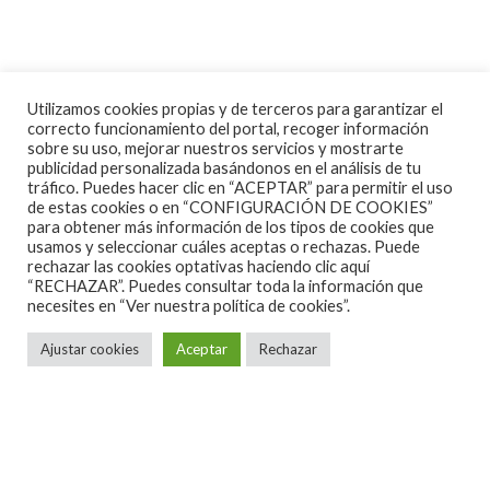
Utilizamos cookies propias y de terceros para garantizar el
correcto funcionamiento del portal, recoger información
sobre su uso, mejorar nuestros servicios y mostrarte
publicidad personalizada basándonos en el análisis de tu
tráfico. Puedes hacer clic en “ACEPTAR” para permitir el uso
de estas cookies o en “CONFIGURACIÓN DE COOKIES”
para obtener más información de los tipos de cookies que
usamos y seleccionar cuáles aceptas o rechazas. Puede
rechazar las cookies optativas haciendo clic aquí
“RECHAZAR”. Puedes consultar toda la información que
necesites en
“Ver nuestra política de cookies”.
Ajustar cookies
Aceptar
Rechazar
ALGUNAS CANCIONES
CINE
CONCIERTOS ESPAÑA 2026
CONCIERTOS ESPAÑA 2027
CRÓNICAS
DOCUMENTALES
EL RINCÓN DEL GOURMET
EN PAPEL
ENTREVISTAS