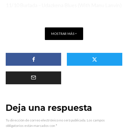
11/10 Burlada – Udazkena Blues (With Manu Lanvin)
MOSTRAR MÁS
Deja una respuesta
Tu dirección de correo electrónico no será publicada.
Los campos
obligatorios están marcados con
*