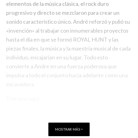
elementos de la música clásica, el rock duro
progresivo y directo se mezclaron para crear un
sonido característico único. André reforzó y pulió su
«invención» al trabajar con innumerables proyectos
hasta el día en que se formó ROYAL HUNT y las
piezas finales, la música y la maestría musical de cada
individuo, encajarían en su lugar. Todo esto
convierte a Andre en una fuerza poderosa que
impulsa a todo el conjunto hacia adelante como una
excavadora.
Entradas
aquí
.
MOSTRAR MÁS