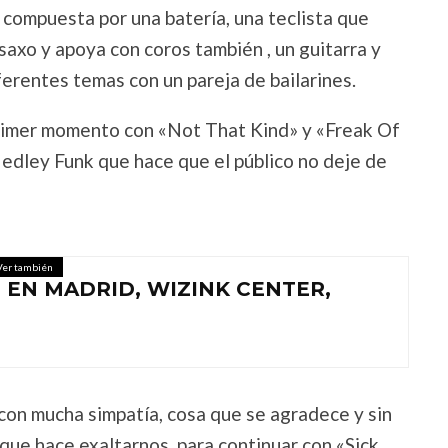
 compuesta por una batería, una teclista que
saxo y apoya con coros también , un guitarra y
erentes temas con un pareja de bailarines.
primer momento con «Not That Kind» y «Freak Of
edley Funk que hace que el público no deje de
Ver también
 EN MADRID, WIZINK CENTER,
con mucha simpatía, cosa que se agradece y sin
ue hace exaltarnos, para continuar con «Sick