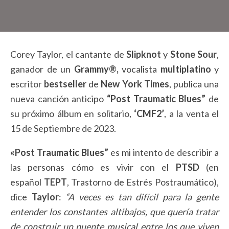
Corey Taylor, el cantante de
Slipknot
y
Stone Sour
,
ganador de un
Grammy®,
vocalista
multiplatino
y
escritor
bestseller
de
New York Times
, publica una
nueva canción anticipo
“Post Traumatic Blues”
de
su próximo álbum en solitario,
‘CMF2’
, a la venta el
15 de Septiembre de 2023.
«Post Traumatic Blues”
es mi intento de describir a
las personas cómo es vivir con el
PTSD
(en
español
TEPT
, Trastorno de Estrés Postraumático),
dice
Taylor
:
“A veces es tan difícil para la gente
entender los constantes altibajos, que quería tratar
de construir un puente musical entre los que viven