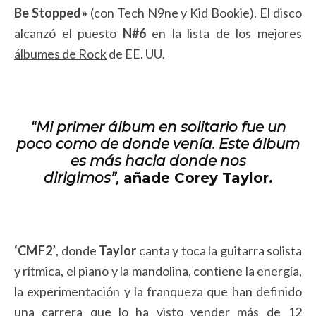
Be Stopped»
(con Tech N9ne y Kid Bookie). El disco
alcanzó el puesto
N#6
en la lista de los
mejores
álbumes de Rock
de EE. UU.
“Mi primer álbum en solitario fue un
poco como de donde venía. Este álbum
es más hacia donde nos
dirigimos”,
añade
Corey Taylor.
‘CMF2’
, donde
Taylor
canta y toca la guitarra solista
y rítmica, el piano y la mandolina, contiene la energía,
la experimentación y la franqueza que han definido
una carrera que lo ha visto vender más de 12