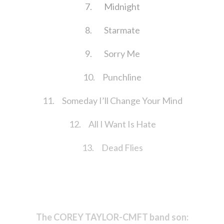
7.
Midnight
8.
Starmate
9.
Sorry Me
10.
Punchline
11.
Someday I’ll Change Your Mind
12.
All I Want Is Hate
13.
Dead Flies
The COREY TAYLOR-CMFT band son: