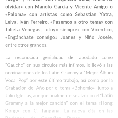
olvidar» con Manolo Garcia y Vicente Amigo o
«Paloma» con artistas como Sebastian Yatra,
Leiva, Iván Ferreiro, «Pasemos a otro tema» con
Julieta Venegas, «Tuyo siempre» con Vicentico,
«Engánchate conmigo» Juanes y Niño Josele,
entre otros grandes.
La reconocida genialidad del apodado como
“Gaucho” en sus círculos más íntimos, le llevó a las
nominaciones de los Latin Grammy a “Mejor Álbum
Vocal Pop” por este último trabajo, así como por la
Grabación del Año por el tema «Bohemio» junto a
Julio Iglesias, aunque finalmente se alzó con el “
Latin
Grammy a la mejor canción” con el tema «Hong
Kong» con C. Tangana.
La nueva cita en las