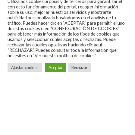
Utilizamos cookies propias y de terceros para garantizar el
patrocinio de la Consejería de Turismo, Cultura y
correcto funcionamiento del portal, recoger información
Deporte de la Junta de Andalucía. Cofinanciado
sobre su uso, mejorar nuestros servicios y mostrarte
publicidad personalizada basándonos en el análisis de tu
con Fondos FEDER, la Diputación de Cádiz y
tráfico. Puedes hacer clic en “ACEPTAR” para permitir el uso
reconocidas entidades como Cajasur, Banco
de estas cookies o en “CONFIGURACIÓN DE COOKIES”
para obtener más información de los tipos de cookies que
Santander, Cruzcampo, Caixabank, Royal Bliss,
usamos y seleccionar cuáles aceptas o rechazas. Puede
rechazar las cookies optativas haciendo clic aquí
Fundación Cajasol, Área Sur, Grupo Solera Motor,
“RECHAZAR”. Puedes consultar toda la información que
Renfe, ABC, Orange, Montesierra y Howden.
necesites en
“Ver nuestra política de cookies”.
Ajustar cookies
Aceptar
Rechazar