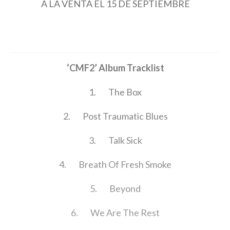
A LA VENTA EL 15 DE SEPTIEMBRE
‘CMF2’ Album Tracklist
1.
The Box
2.
Post Traumatic Blues
3.
Talk Sick
4.
Breath Of Fresh Smoke
5.
Beyond
6.
We Are The Rest