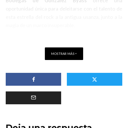
Bodegas de González Byass
ofrece una
oportunidad única para deleitarse con el talento de
esta estrella del rock a la antigua usanza, junto a la
magia de un marco insuperable.
MOSTRAR MÁS
Deja una respuesta