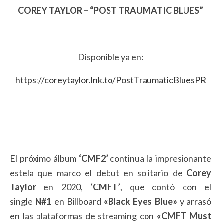
COREY TAYLOR – “POST TRAUMATIC BLUES”
Disponible ya en:
https://coreytaylor.lnk.to/PostTraumaticBluesPR
El próximo álbum
‘CMF2’
continua la impresionante
estela que marco el debut en solitario de
Corey
Taylor
en 2020,
‘CMFT’
, que contó con el
single
N#1
en Billboard
«Black Eyes Blue»
y arrasó
en las plataformas de streaming con
«CMFT Must