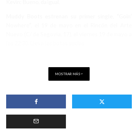
Kevin: Bueno, da igual.
Muddy Boots estrenan su primer single, “Goin’
Nowhere”, el 19 de mayo en el Rincón del Arte
Nuevo (C/ de Segovia, 17), el viernes 19 de mayo a
las 22:30. Lleva las botas sucias.
MOSTRAR MÁS