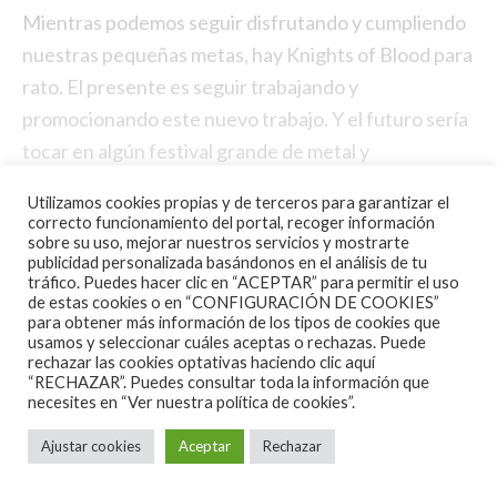
Mientras podemos seguir disfrutando y cumpliendo
nuestras pequeñas metas, hay Knights of Blood para
rato. El presente es seguir trabajando y
promocionando este nuevo trabajo. Y el futuro sería
tocar en algún festival grande de metal y
consolidarnos en la escena del metal.
Utilizamos cookies propias y de terceros para garantizar el
correcto funcionamiento del portal, recoger información
sobre su uso, mejorar nuestros servicios y mostrarte
publicidad personalizada basándonos en el análisis de tu
tráfico. Puedes hacer clic en “ACEPTAR” para permitir el uso
de estas cookies o en “CONFIGURACIÓN DE COOKIES”
para obtener más información de los tipos de cookies que
usamos y seleccionar cuáles aceptas o rechazas. Puede
rechazar las cookies optativas haciendo clic aquí
“RECHAZAR”. Puedes consultar toda la información que
necesites en
“Ver nuestra política de cookies”.
Ajustar cookies
Aceptar
Rechazar